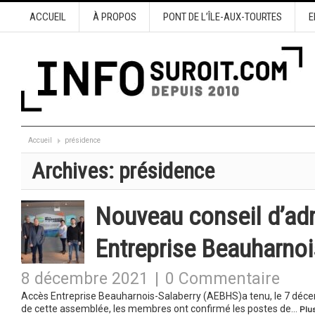
ACCUEIL
À PROPOS
PONT DE L’ÎLE-AUX-TOURTES
E
Accueil
présidence
Archives:
présidence
Nouveau conseil d’adm
Entreprise Beauharnoi
8 décembre 2021
|
0 Commentaire
Accès Entreprise Beauharnois-Salaberry (AEBHS)a tenu, le 7 décem
de cette assemblée, les membres ont confirmé les postes de…
Plus