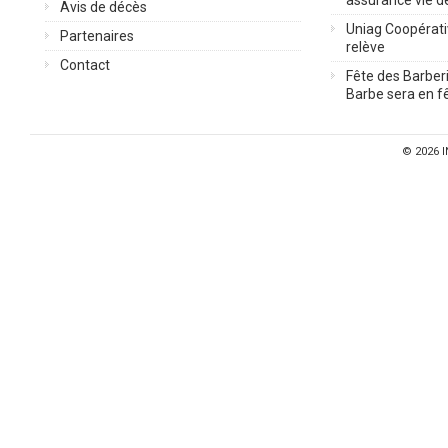
assurance vie d
Avis de décès
Uniag Coopérati
Partenaires
relève
Contact
Fête des Barberi
Barbe sera en fê
© 2026
I