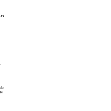
ces
s
a
 de
le