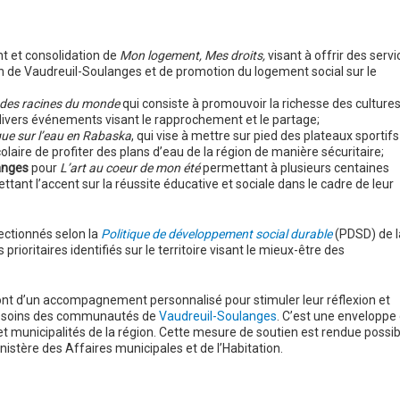
 et consolidation de
Mon logement, Mes droits,
visant à offrir des servi
on de Vaudreuil-Soulanges et de promotion du logement social sur le
 des racines du monde
qui consiste à promouvoir la richesse des culture
nt divers événements visant le rapprochement et le partage;
ue sur l’eau en Rabaska
, qui vise à mettre sur pied des plateaux sportifs
olaire de profiter des plans d’eau de la région de manière sécuritaire;
langes
pour
L’art au coeur de mon été
permettant à plusieurs centaines
ettant l’accent sur la réussite éducative et sociale dans le cadre de leur
ectionnés selon la
Politique de développement social durable
(PDSD) de l
ioritaires identifiés sur le territoire visant le mieux-être des
nt d’un accompagnement personnalisé pour stimuler leur réflexion et
 besoins des communautés de
Vaudreuil-Soulanges
. C’est une enveloppe
et municipalités de la région. Cette mesure de soutien est rendue possib
nistère des Affaires municipales et de l’Habitation.