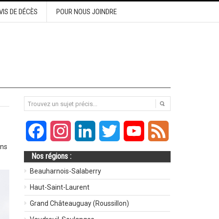
VIS DE DÉCÈS
POUR NOUS JOINDRE
Facebook
Instagram
LinkedIn
Twitter
YouTube
Feed
ans
Nos régions :
Beauharnois-Salaberry
Haut-Saint-Laurent
Grand Châteauguay (Roussillon)