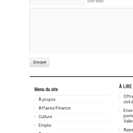
Site web
Envoyer
À LIRE
Menu du site
Offre
À propos
civil
Affaires/Finance
Ensei
post
Culture
Valle
Emploi
Appel