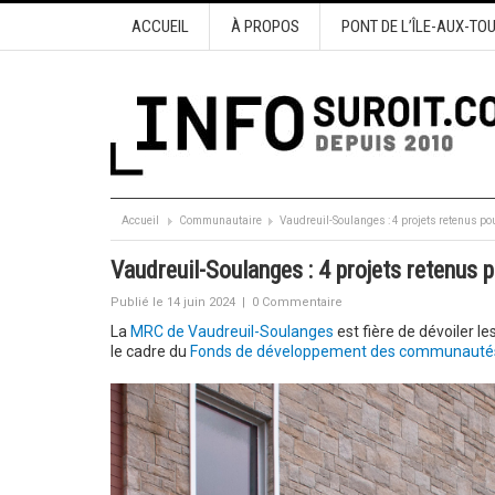
ACCUEIL
À PROPOS
PONT DE L’ÎLE-AUX-TO
Accueil
Communautaire
Vaudreuil-Soulanges : 4 projets retenus 
Vaudreuil-Soulanges : 4 projets retenu
Publié le 14 juin 2024
|
0 Commentaire
La
MRC de Vaudreuil-Soulanges
est fière de dévoiler le
le cadre du
Fonds de développement des communauté