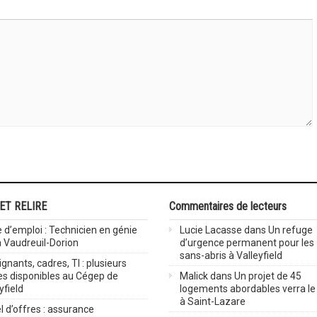
 ET RELIRE
Commentaires de lecteurs
 d’emploi : Technicien en génie
Lucie Lacasse
dans
Un refuge
 à Vaudreuil-Dorion
d’urgence permanent pour les
sans-abris à Valleyfield
gnants, cadres, TI : plusieurs
es disponibles au Cégep de
Malick
dans
Un projet de 45
yfield
logements abordables verra le 
à Saint-Lazare
 d’offres : assurance