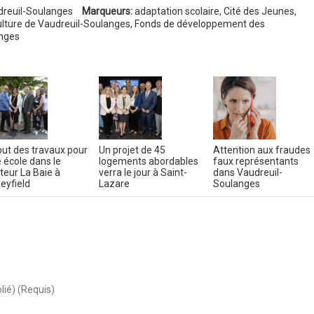
reuil-Soulanges
Marqueurs:
adaptation scolaire
,
Cité des Jeunes
,
culture de Vaudreuil-Soulanges
,
Fonds de développement des
nges
ut des travaux pour
Un projet de 45
Attention aux fraudes
 école dans le
logements abordables
faux représentants
teur La Baie à
verra le jour à Saint-
dans Vaudreuil-
leyfield
Lazare
Soulanges
lié) (Requis)