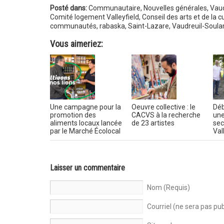
Posté dans:
Communautaire
,
Nouvelles générales
,
Vaud
Comité logement Valleyfield
,
Conseil des arts et de la 
communautés
,
rabaska
,
Saint-Lazare
,
Vaudreuil-Soula
Vous aimeriez:
Une campagne pour la
Oeuvre collective : le
Déb
promotion des
CACVS à la recherche
une
aliments locaux lancée
de 23 artistes
sec
par le Marché Écolocal
Val
Laisser un commentaire
Nom (Requis)
Courriel (ne sera pas pub