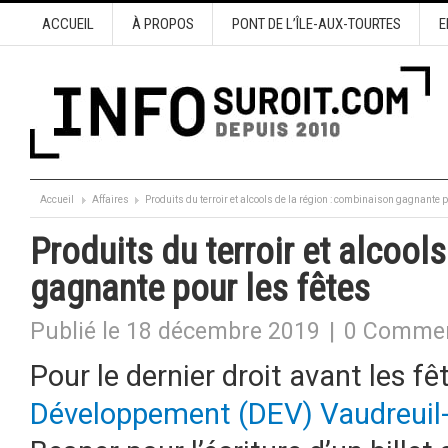
ACCUEIL
À PROPOS
PONT DE L’ÎLE-AUX-TOURTES
E
Accueil
Affaires
Produits du terroir et alcools de la région : combinaison gagnante p
Produits du terroir et alcool
gagnante pour les fêtes
Publié le 18 décembre 2019
|
0 Commen
Pour le dernier droit avant les fê
Développement (DEV) Vaudreuil