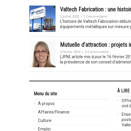
Valtech Fabrication : une histo
2 juillet 2020
|
1 Commentaire
L’histoire de Valtech Fabrication débu
équipements métalliques sur mesure p
Mutuelle d’attraction : projets
2 février 2016
|
0 Commentaire
(JPM, article mis à jour le 16 février 
la présidence de son conseil d’adminis
À LIRE
Menu du site
Offre
À propos
civil
Affaires/Finance
Ensei
post
Culture
Valle
Emploi