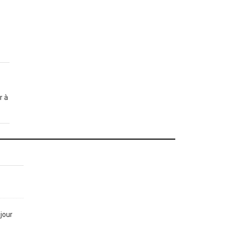
r à
jour