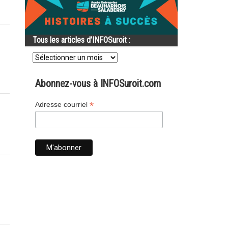
Tous les articles d’INFOSuroit :
Tous
les
articles
d’INFOSuroit
Abonnez-vous à INFOSuroit.com
:
*
Adresse courriel