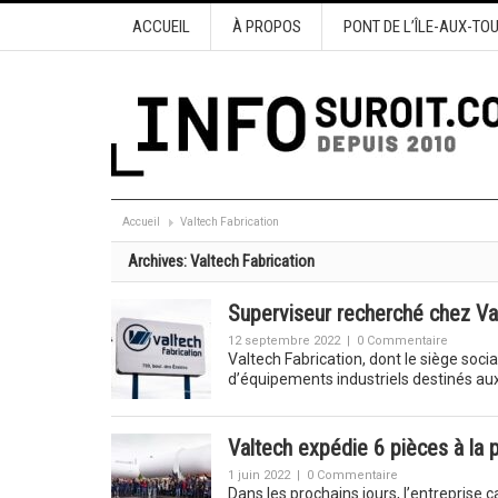
ACCUEIL
À PROPOS
PONT DE L’ÎLE-AUX-TO
Accueil
Valtech Fabrication
Archives:
Valtech Fabrication
Superviseur recherché chez Val
12 septembre 2022
|
0 Commentaire
Valtech Fabrication, dont le siège socia
d’équipements industriels destinés aux
Valtech expédie 6 pièces à la p
1 juin 2022
|
0 Commentaire
Dans les prochains jours, l’entreprise c