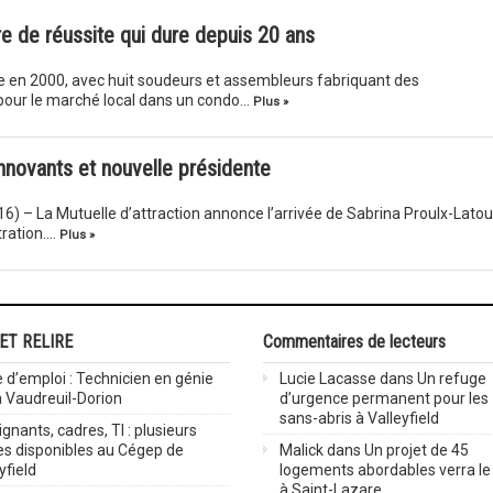
ire de réussite qui dure depuis 20 ans
te en 2000, avec huit soudeurs et assembleurs fabriquant des
our le marché local dans un condo…
Plus »
 innovants et nouvelle présidente
2016) – La Mutuelle d’attraction annonce l’arrivée de Sabrina Proulx-Latou
tration….
Plus »
 ET RELIRE
Commentaires de lecteurs
 d’emploi : Technicien en génie
Lucie Lacasse
dans
Un refuge
 à Vaudreuil-Dorion
d’urgence permanent pour les
sans-abris à Valleyfield
gnants, cadres, TI : plusieurs
es disponibles au Cégep de
Malick
dans
Un projet de 45
yfield
logements abordables verra le 
à Saint-Lazare