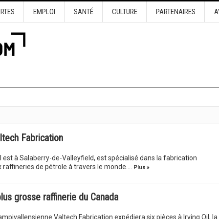
URTES
EMPLOI
SANTÉ
CULTURE
PARTENAIRES
A
tech Fabrication
l est à Salaberry-de-Valleyfield, est spécialisé dans la fabrication
 raffineries de pétrole à travers le monde….
Plus »
lus grosse raffinerie du Canada
ampivallensienne Valtech Fabrication expédiera six pièces à Irving Oil, la