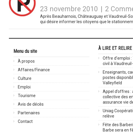
23 novembre 2010
|
2 Comme
Après Beauharnois, Châteauguay et Vaudreuil-Soul
qui désire informer les citoyens que le stationnem
À LIRE ET RELIRE
Menu du site
Offre d’emploi :
À propos
civil à Vaudreuil
Affaires/Finance
Enseignants, cad
postes disponib
Culture
Valleyfield
Emploi
Appel d’offres :
Tourisme
collective des 
assurance vie d
Avis de décès
Uniag Coopérati
Partenaires
relève
Contact
Fête des Barberi
Barbe sera en fê