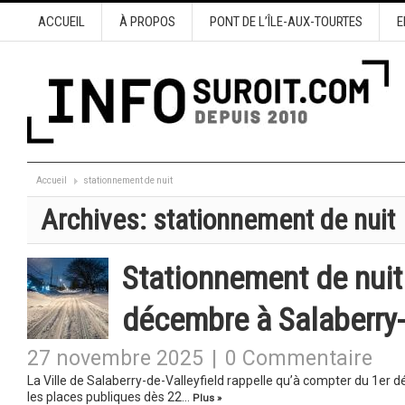
ACCUEIL
À PROPOS
PONT DE L’ÎLE-AUX-TOURTES
E
Accueil
stationnement de nuit
Archives:
stationnement de nuit
Stationnement de nuit 
décembre à Salaberry-
27 novembre 2025
|
0 Commentaire
La Ville de Salaberry-de-Valleyfield rappelle qu’à compter du 1er d
les places publiques dès 22…
Plus »