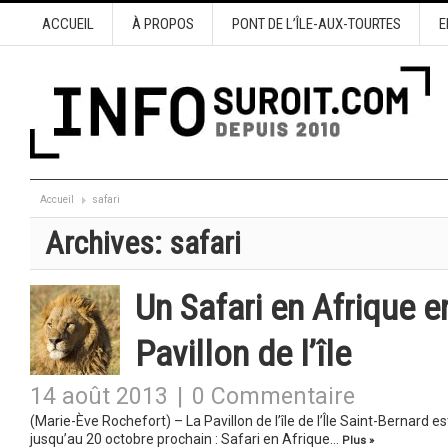
ACCUEIL
À PROPOS
PONT DE L’ÎLE-AUX-TOURTES
E
Accueil
safari
Archives:
safari
Un Safari en Afrique 
Pavillon de l’île
14 août 2013
|
0 Commentaire
(Marie-Ève Rochefort) – La Pavillon de l’île de l’Île Saint-Bernard e
jusqu’au 20 octobre prochain : Safari en Afrique…
Plus »