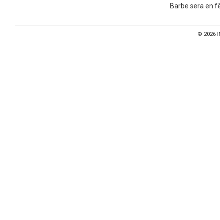
Barbe sera en fê
© 2026
I