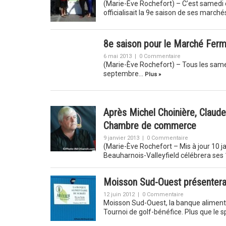
(Marie-Ève Rochefort) – C’est samedi
officialisait la 9e saison de ses march
8e saison pour le Marché Ferm
6 mai 2013
|
0 Commentaire
(Marie-Ève Rochefort) – Tous les samedi
septembre…
Plus »
Après Michel Choinière, Claude
Chambre de commerce
9 janvier 2013
|
0 Commentaire
(Marie-Ève Rochefort – Mis à jour 10 
Beauharnois-Valleyfield célébrera se
Moisson Sud-Ouest présentera 
12 juin 2012
|
0 Commentaire
Moisson Sud-Ouest, la banque alimentai
Tournoi de golf-bénéfice. Plus que le s