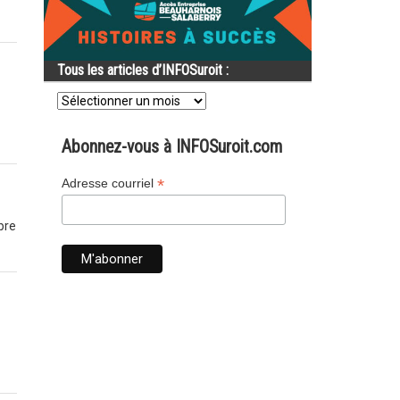
Tous les articles d’INFOSuroit :
Tous
les
articles
d’INFOSuroit
Abonnez-vous à INFOSuroit.com
:
*
Adresse courriel
bre