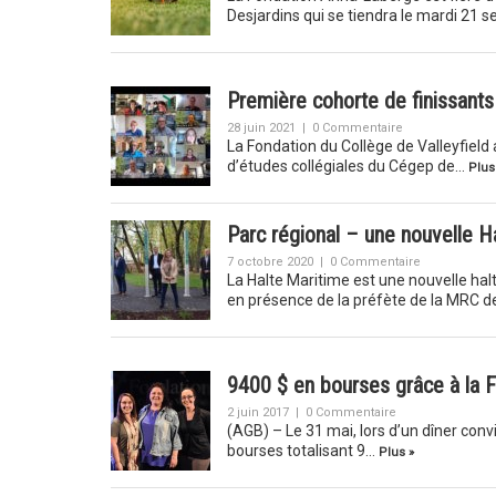
Desjardins qui se tiendra le mardi 21
Première cohorte de finissants
28 juin 2021
|
0 Commentaire
La Fondation du Collège de Valleyfield 
d’études collégiales du Cégep de…
Plus
Parc régional – une nouvelle Ha
7 octobre 2020
|
0 Commentaire
La Halte Maritime est une nouvelle hal
en présence de la préfète de la MRC 
9400 $ en bourses grâce à la 
2 juin 2017
|
0 Commentaire
(AGB) – Le 31 mai, lors d’un dîner convi
bourses totalisant 9…
Plus »