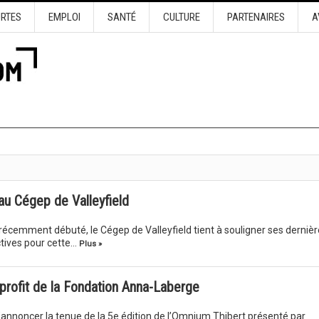
URTES
EMPLOI
SANTÉ
CULTURE
PARTENAIRES
A
au Cégep de Valleyfield
récemment débuté, le Cégep de Valleyfield tient à souligner ses dernièr
ctives pour cette…
Plus »
profit de la Fondation Anna-Laberge
annoncer la tenue de la 5e édition de l’Omnium Thibert présenté par