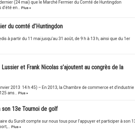
 dernier (24 mai) que le Marché Fermier du Comté de Huntingdon
és d’été en…
Plus »
ier du comté d’Huntingdon
s à partir du 11 mai jusqu’au 31 août, de 9 h à 13 h, ainsi que du 1er
 Lussier et Frank Nicolas s’ajoutent au congrès de la
janvier 2013 14 h 45) – En 2013, la Chambre de commerce et d’industrie
s 125 ans…
Plus »
son 13e Tournoi de golf
re du Suroît compte sur nous tous pour l’appuyer et participer à son 1
port,…
Plus »