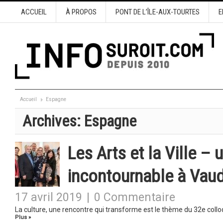
ACCUEIL
À PROPOS
PONT DE L’ÎLE-AUX-TOURTES
E
Accueil
Espagne
Archives:
Espagne
Les Arts et la Ville – 
incontournable à Vaud
17 avril 2019
|
0 Commentaire
La culture, une rencontre qui transforme est le thème du 32e colloq
Plus »