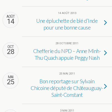
14 AOÛT 2013
AOÛT
14
Une épluchette de blé d’Inde
pour une bonne cause
28 OCTOBRE 2011
OCT
28
Chefferie du NPD – Anne Minh-
Thu Quach appuie Peggy Nash
25 MAI 2011
MAI
25
Bon reportage sur Sylvain
Chicoine député de Châteauguay-
Saint-Constant
3 MAI 2011