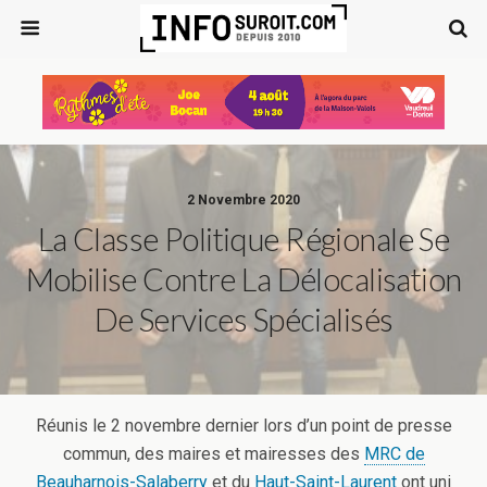
2 Novembre 2020
La Classe Politique Régionale Se
Mobilise Contre La Délocalisation
De Services Spécialisés
Réunis le 2 novembre dernier lors d’un point de presse
commun, des maires et mairesses des
MRC de
Beauharnois-Salaberry
et du
Haut-Saint-Laurent
ont uni