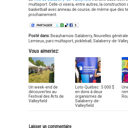
multisport. Celle-ci visera, entre autres, la constructi
basketball avec anneau de course, de même que des terrai
prochainement.
Posté dans:
Beauharnois-Salaberry
,
Nouvelles générale
Lemieux
,
parc multisport
,
pickleball
,
Salaberry-de-Valley
Vous aimeriez:
Un week-end de
Loto-Québec : 5 000 $
Une
découvertes au
en dons à deux
rem
Festival des Arts de
organismes de
Rou
Valleyfield
Salaberry-de-
Valleyfield
Laisser un commentaire