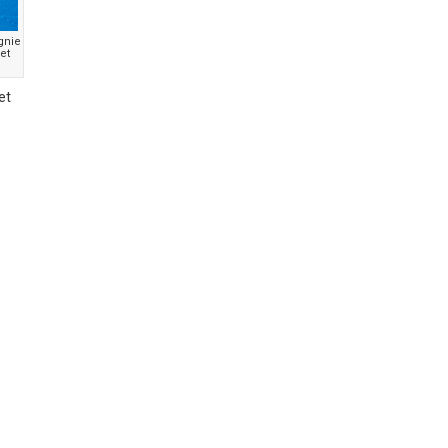
gnie
et
et