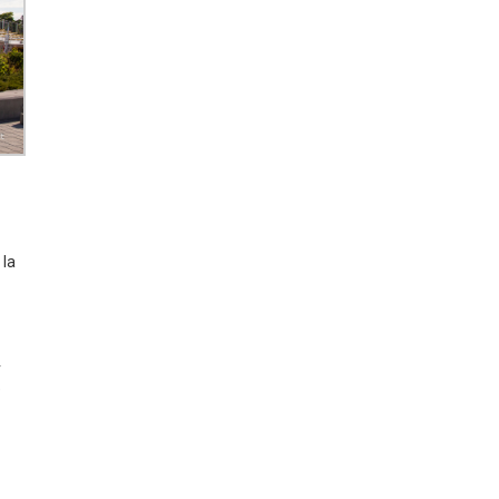
 la
r
e