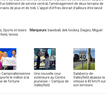
on d’un bâtiment de service central, l’aménagement de deux terrains de
ns de jeux et de trek. L’appel d’offres devrait d’ailleurs être lancé
s
,
Sports et loisirs
Marqueurs:
baseball
,
dek hockey
,
Diageo
,
Miguel
field
,
tennis
 Campivallensienne
Une nouvelle cour
Salaberry-de-
porte le million à la
extérieure au Centre
Valleyfield abaisse la
e de fortune
jeunesse – Campus de
vitesse à 40 km/h sur
Valleyfield
son territoire