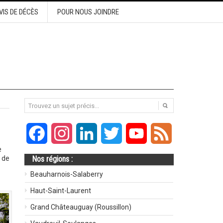
VIS DE DÉCÈS
POUR NOUS JOINDRE
Facebook
Instagram
LinkedIn
Twitter
YouTube
Feed
e
 de
Nos régions :
Beauharnois-Salaberry
Haut-Saint-Laurent
Grand Châteauguay (Roussillon)