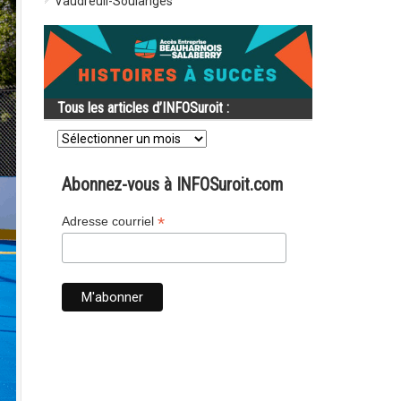
Vaudreuil-Soulanges
Tous les articles d’INFOSuroit :
Tous
les
articles
d’INFOSuroit
Abonnez-vous à INFOSuroit.com
:
*
Adresse courriel