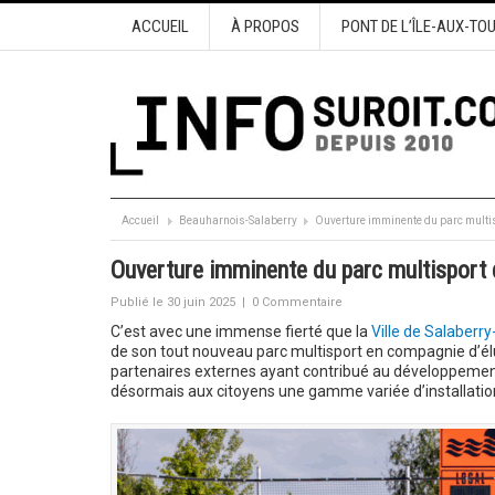
ACCUEIL
À PROPOS
PONT DE L’ÎLE-AUX-TO
Accueil
Beauharnois-Salaberry
Ouverture imminente du parc multisp
Ouverture imminente du parc multisport d
Publié le 30 juin 2025
|
0 Commentaire
C’est avec une immense fierté que la
Ville de Salaberry
de son tout nouveau parc multisport en compagnie d’él
partenaires externes ayant contribué au développement 
désormais aux citoyens une gamme variée d’installation