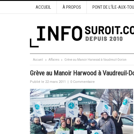
ACCUEIL
À PROPOS
PONT DE L’ÎLE-AUX-TO
Accueil
Affaires
Grève au Manoir Harwood à Vaudreuil-Dorion
Grève au Manoir Harwood à Vaudreuil-D
Publié le 22 mars 2011
|
0 Commentaire