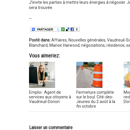
J’invite les parties à mettre leurs énergies à négocier. 
sera trouvée.
–
Posté dans:
Affaires
,
Nouvelles générales
,
Vaudreuil-S
Blanchard
,
Manoir Harwood
,
négociations
,
résidence
,
sa
Vous aimeriez:
Emploi : Agent de
Fermeture complète
Mon
services aux citoyens à
sur le boul. Cité-des-
rec
Vaudreuil-Dorion
Jeunes du 2 août à la
Dor
fin octobre
Laisser un commentaire