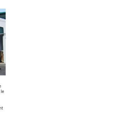
e
 le
nt