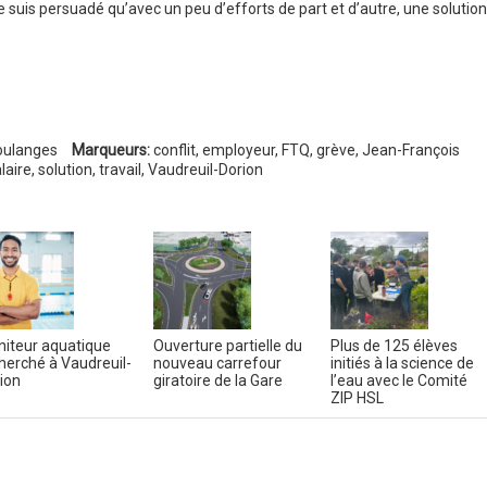
Je suis persuadé qu’avec un peu d’efforts de part et d’autre, une solution
oulanges
Marqueurs:
conflit
,
employeur
,
FTQ
,
grève
,
Jean-François
laire
,
solution
,
travail
,
Vaudreuil-Dorion
iteur aquatique
Ouverture partielle du
Plus de 125 élèves
herché à Vaudreuil-
nouveau carrefour
initiés à la science de
ion
giratoire de la Gare
l’eau avec le Comité
ZIP HSL