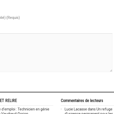
lié) (Requis)
 ET RELIRE
Commentaires de lecteurs
 d’emploi : Technicien en génie
Lucie Lacasse
dans
Un refuge
 à Vaudreuil-Dorion
d’urgence permanent pour les