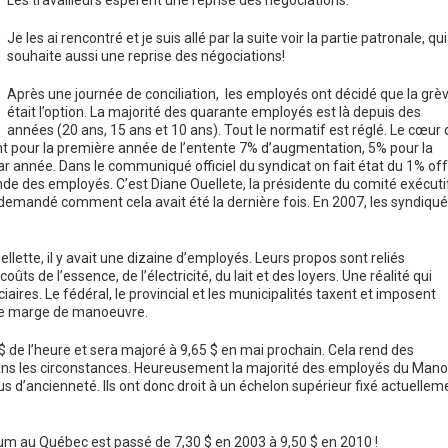
Les travailleurs espèrent une reprise des négociations.
Je les ai rencontré et je suis allé par la suite voir la partie patronale, qui
souhaite aussi une reprise des négociations!
Après une journée de conciliation, les employés ont décidé que la grè
était l’option. La majorité des quarante employés est là depuis des
années (20 ans, 15 ans et 10 ans). Tout le normatif est réglé. Le cœur 
nt pour la première année de l’entente 7% d’augmentation, 5% pour la
r année. Dans le communiqué officiel du syndicat on fait état du 1% off
nde des employés. C’est Diane Ouellete, la présidente du comité exécuti
ai demandé comment cela avait été la dernière fois. En 2007, les syndiqu
llette, il y avait une dizaine d’employés. Leurs propos sont reliés
ûts de l’essence, de l’électricité, du lait et des loyers. Une réalité qui
aires. Le fédéral, le provincial et les municipalités taxent et imposent
 de marge de manoeuvre.
$ de l’heure et sera majoré à 9,65 $ en mai prochain. Cela rend des
 dans les circonstances. Heureusement la majorité des employés du Mano
s d’ancienneté. Ils ont donc droit à un échelon supérieur fixé actuellem
mum au Québec est passé de 7,30 $ en 2003 à 9,50 $ en 2010 !