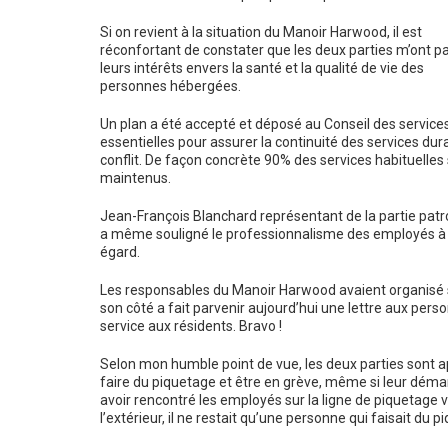
Si on revient à la situation du Manoir Harwood, il est
réconfortant de constater que les deux parties m’ont pa
leurs intérêts envers la santé et la qualité de vie des
personnes hébergées.
Un plan a été accepté et déposé au Conseil des service
essentielles pour assurer la continuité des services dura
conflit. De façon concrète 90% des services habituelles
maintenus.
Jean-François Blanchard représentant de la partie patr
a même souligné le professionnalisme des employés à
égard.
Les responsables du Manoir Harwood avaient organisé sa
son côté a fait parvenir aujourd’hui une lettre aux perso
service aux résidents. Bravo !
Selon mon humble point de vue, les deux parties sont a
faire du piquetage et être en grève, même si leur démar
avoir rencontré les employés sur la ligne de piquetage v
l’extérieur, il ne restait qu’une personne qui faisait du p