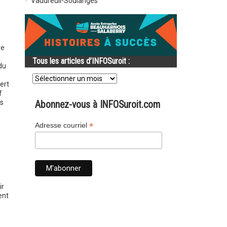
Vaudreuil-Soulanges
ve
Tous les articles d’INFOSuroit :
du
Tous
les
ert
articles
f
d’INFOSuroit
és
Abonnez-vous à INFOSuroit.com
:
*
Adresse courriel
ir
ent