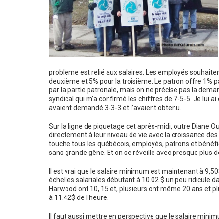
problème est relié aux salaires. Les employés souhaite
deuxième et 5% pour la troisième. Le patron offre 1% pa
par la partie patronale, mais on ne précise pas la dema
syndical qui m’a confirmé les chiffres de 7-5-5. Je lui 
avaient demandé 3-3-3 et l’avaient obtenu.
Sur la ligne de piquetage cet après-midi, outre Diane Oue
directement à leur niveau de vie avec la croissance des co
touche tous les québécois, employés, patrons et bénéfici
sans grande gêne. Et on se réveille avec presque plus
Il est vrai que le salaire minimum est maintenant à 9,50
échelles salariales débutant à 10.02 $ un peu ridicule
Harwood ont 10, 15 et, plusieurs ont même 20 ans et plu
à 11.42$ de l’heure.
Il faut aussi mettre en perspective que le salaire mini