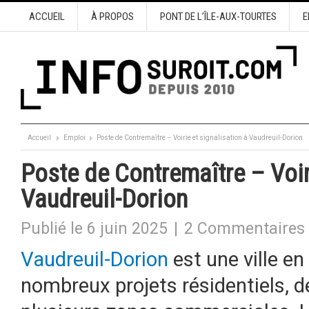
ACCUEIL
À PROPOS
PONT DE L’ÎLE-AUX-TOURTES
E
Accueil
Emploi
Poste de Contremaître – Voirie et signalisation à Vaudreuil-Dorion
Poste de Contremaître – Voiri
Vaudreuil-Dorion
Publié le 6 juin 2025
|
2 Commentaires
Vaudreuil-Dorion
est une ville en
nombreux projets résidentiels, d