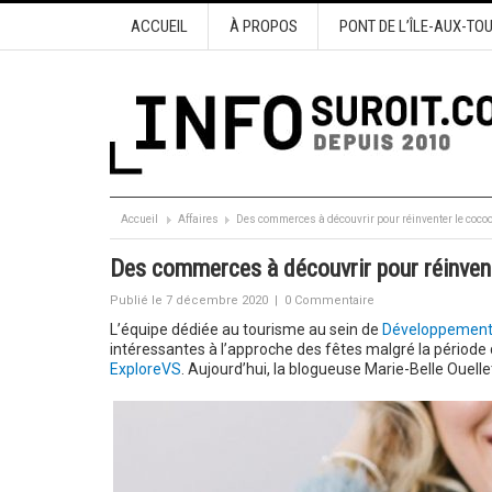
ACCUEIL
À PROPOS
PONT DE L’ÎLE-AUX-TO
Accueil
Affaires
Des commerces à découvrir pour réinventer le coco
Des commerces à découvrir pour réinven
Publié le 7 décembre 2020
|
0 Commentaire
L’équipe dédiée au tourisme au sein de
Développement 
intéressantes à l’approche des fêtes malgré la période
ExploreVS
. Aujourd’hui, la blogueuse Marie-Belle Ouellet