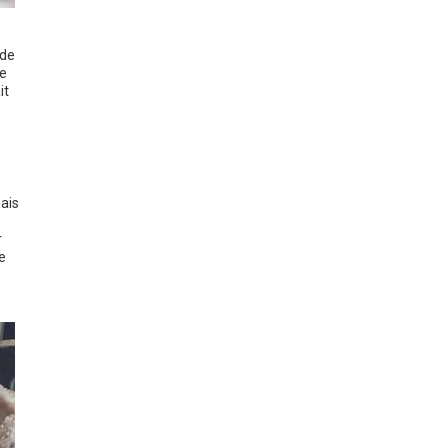
nde
ce
it
nais
r
e