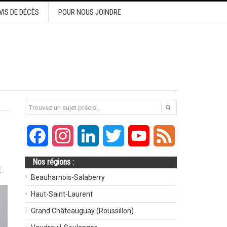
VIS DE DÉCÈS
POUR NOUS JOINDRE
Facebook
Instagram
LinkedIn
Twitter
YouTube
Feed
Nos régions :
:
Beauharnois-Salaberry
Haut-Saint-Laurent
Grand Châteauguay (Roussillon)