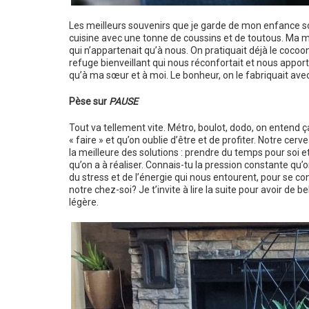
Les meilleurs souvenirs que je garde de mon enfance so
cuisine avec une tonne de coussins et de toutous. Ma 
qui n’appartenait qu’à nous. On pratiquait déjà le cocoon
refuge bienveillant qui nous réconfortait et nous apport
qu’à ma sœur et à moi. Le bonheur, on le fabriquait av
Pèse sur
PAUSE
Tout va tellement vite. Métro, boulot, dodo, on entend ça
« faire » et qu’on oublie d’être et de profiter. Notre cerve
la meilleure des solutions : prendre du temps pour soi 
qu’on a à réaliser. Connais-tu la pression constante qu
du stress et de l’énergie qui nous entourent, pour se conn
notre chez-soi? Je t’invite à lire la suite pour avoir de b
légère.