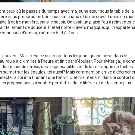
nt ceux où je passais du temps avec ma jeune sœur sous la table de la
mère nous préparait un bon chocolat chaud et on se croyait dans un mo
ing à notre manière, sans le savoir. On avait un plaisir fou à réinventer 
ait tellement de douceur. C’était notre univers magique, qui n’appartena
ec beaucoup d’amour, même à 5 et à 7 ans.
 souvent. Mais c’est ce qu’on fait tous les jours quand on vit dans le
au roule à dix milles à l’heure et finit par s’épuiser. Pour éviter ça, je con
et décrocher du stress, des responsabilités et de la montagne de tâches
’on se met sur les épaules, toi aussi? Mais comment on arrive à décroche
ecter à soi et à l’instant que l’on vit ici et maintenant, dans le confort d
elles propositions qui vont te permettre de te libérer et de te sentir plus