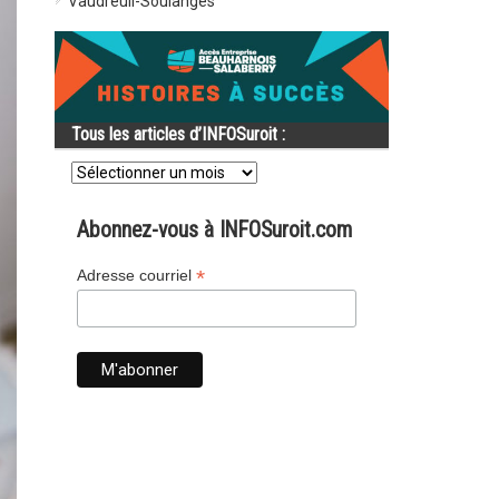
Vaudreuil-Soulanges
Tous les articles d’INFOSuroit :
Tous
les
articles
d’INFOSuroit
Abonnez-vous à INFOSuroit.com
:
*
Adresse courriel