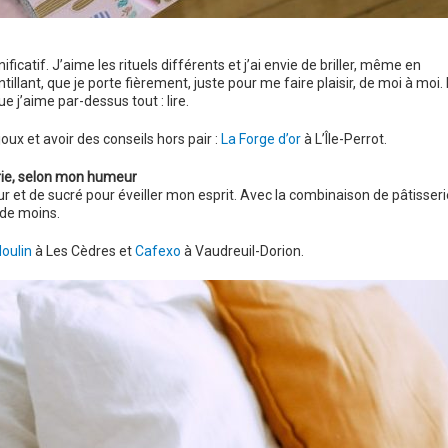
icatif. J’aime les rituels différents et j’ai envie de briller, même en
illant, que je porte fièrement, juste pour me faire plaisir, de moi à moi. 
 j’aime par-dessus tout : lire.
joux et avoir des conseils hors pair :
La Forge d’or
à L’Île-Perrot.
rie, selon mon humeur
r et de sucré pour éveiller mon esprit. Avec la combinaison de pâtisseri
 de moins.
oulin
à Les Cèdres et
Cafexo
à Vaudreuil-Dorion.