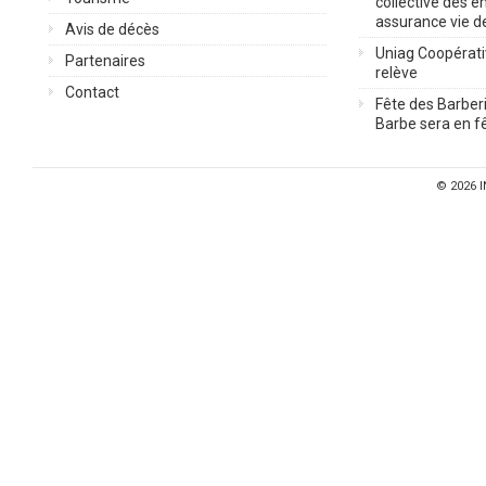
collective des 
assurance vie d
Avis de décès
Uniag Coopérati
Partenaires
relève
Contact
Fête des Barberi
Barbe sera en fê
© 2026
I