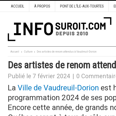
ACCUEIL
À PROPOS
PONT DE L’ÎLE-AUX-TOURTES
E
Accueil
Culture
Des artistes de renom attendus à Vaudreuil-Dorion
Des artistes de renom attend
Publié le 7 février 2024
|
0 Commentair
La
Ville de Vaudreuil-Dorion
est 
programmation 2024 de ses popu
Encore cette année, de grands n