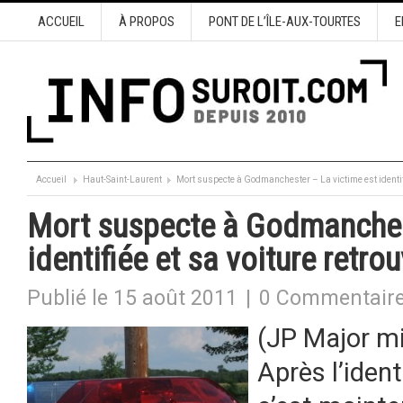
ACCUEIL
À PROPOS
PONT DE L’ÎLE-AUX-TOURTES
E
Accueil
Haut-Saint-Laurent
Mort suspecte à Godmanchester – La victime est identifi
Mort suspecte à Godmanchest
identifiée et sa voiture retro
Publié le 15 août 2011
|
0 Commentair
(JP Major mi
Après l’ident