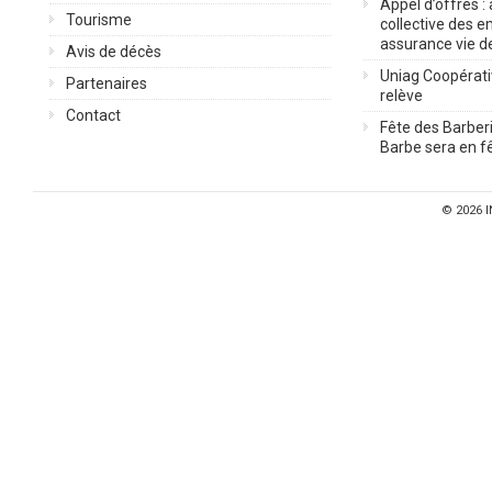
Appel d’offres :
Tourisme
collective des 
assurance vie d
Avis de décès
Uniag Coopérati
Partenaires
relève
Contact
Fête des Barberi
Barbe sera en fê
© 2026
I