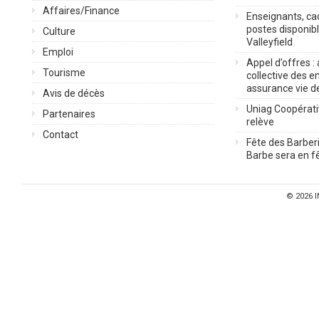
Affaires/Finance
Enseignants, cad
postes disponib
Culture
Valleyfield
Emploi
Appel d’offres :
Tourisme
collective des 
assurance vie d
Avis de décès
Uniag Coopérati
Partenaires
relève
Contact
Fête des Barberi
Barbe sera en fê
© 2026
I