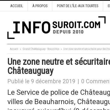
ACCUEIL
À PROPOS
PONT DE L’ÎLE-AUX-TOURTES
E
Accueil
Grand Châteauguay - Roussillon
Une zone neutre et sécuritaire pour des 
Une zone neutre et sécuritair
Châteauguay
Publié le 9 décembre 2019
|
0 Comment
Le Service de police de Châteaug
villes de Beauharnois, Châteaugua