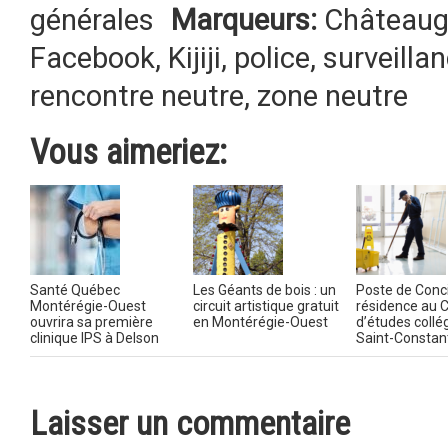
générales
Marqueurs:
Châteaug
Facebook
,
Kijiji
,
police
,
surveilla
rencontre neutre
,
zone neutre
Vous aimeriez:
Santé Québec
Les Géants de bois : un
Poste de Conc
Montérégie-Ouest
circuit artistique gratuit
résidence au 
ouvrira sa première
en Montérégie-Ouest
d’études collé
clinique IPS à Delson
Saint-Constan
Laisser un commentaire