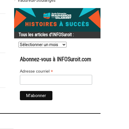
Vaudreuil-Soulanges
Tous les articles d’INFOSuroit :
Tous
les
articles
d’INFOSuroit
Abonnez-vous à INFOSuroit.com
:
*
Adresse courriel