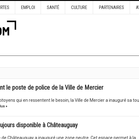
URTES
EMPLOI
SANTÉ
CULTURE
PARTENAIRES
A
t le poste de police de la Ville de Mercier
citoyens qui en ressentent le besoin, la Ville de Mercier a inauguré sa to
lus »
ujours disponible à Châteauguay
e de Châteauguay a inauguré une zone neutre. Cet espace permet à la