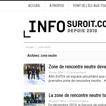
ACCUEIL
À PROPOS
PONT DE L’ÎLE-AUX-TO
Accueil
zone neutre
Archives:
zone neutre
Zone de rencontre neutre devan
15 mai 2024
|
0 Commentaire
Afin d’offrir un espace sécuritaire aux 
première zone de rencontre neutre…
P
La zone de rencontre neutre to
28 juillet 2022
|
0 Commentaire
En décembre 2019, le Service de polic