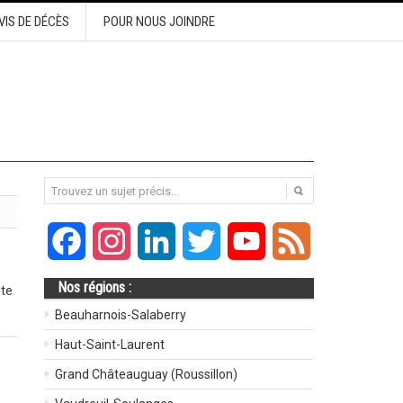
VIS DE DÉCÈS
POUR NOUS JOINDRE
Facebook
Instagram
LinkedIn
Twitter
YouTube
Feed
Nos régions :
ute
Beauharnois-Salaberry
Haut-Saint-Laurent
Grand Châteauguay (Roussillon)