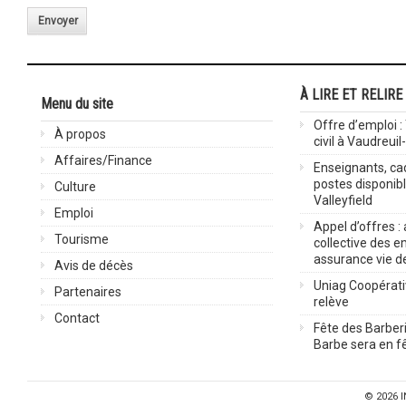
Envoyer
À LIRE ET RELIRE
Menu du site
Offre d’emploi :
À propos
civil à Vaudreuil
Affaires/Finance
Enseignants, cad
postes disponib
Culture
Valleyfield
Emploi
Appel d’offres :
Tourisme
collective des 
assurance vie d
Avis de décès
Uniag Coopérati
Partenaires
relève
Contact
Fête des Barberi
Barbe sera en fê
© 2026
I