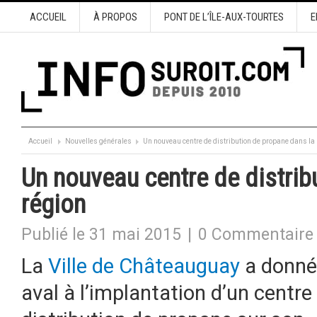
ACCUEIL
À PROPOS
PONT DE L’ÎLE-AUX-TOURTES
E
Accueil
Nouvelles générales
Un nouveau centre de distribution de propane dans la
Un nouveau centre de distrib
région
Publié le 31 mai 2015
|
0 Commentaire
La
Ville de Châteauguay
a donné
aval à l’implantation d’un centre