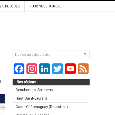
VIS DE DÉCÈS
POUR NOUS JOINDRE
Facebook
Instagram
LinkedIn
Twitter
YouTube
Feed
,
t
Nos régions :
Beauharnois-Salaberry
Haut-Saint-Laurent
Grand Châteauguay (Roussillon)