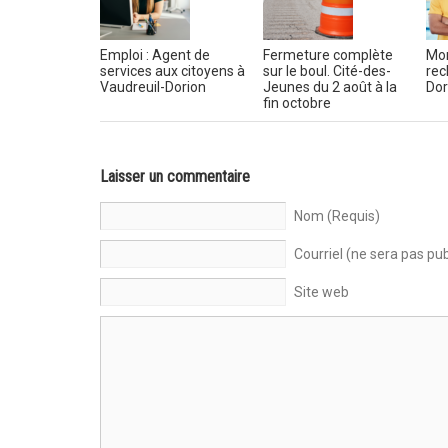
Emploi : Agent de
Fermeture complète
Mon
services aux citoyens à
sur le boul. Cité-des-
rec
Vaudreuil-Dorion
Jeunes du 2 août à la
Dor
fin octobre
Laisser un commentaire
Nom (Requis)
Courriel (ne sera pas pub
Site web