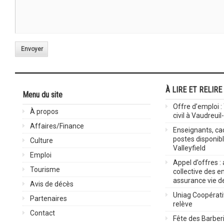
Envoyer
À LIRE ET RELIRE
Menu du site
Offre d’emploi :
À propos
civil à Vaudreuil
Affaires/Finance
Enseignants, cad
postes disponib
Culture
Valleyfield
Emploi
Appel d’offres :
Tourisme
collective des 
assurance vie d
Avis de décès
Uniag Coopérati
Partenaires
relève
Contact
Fête des Barberi