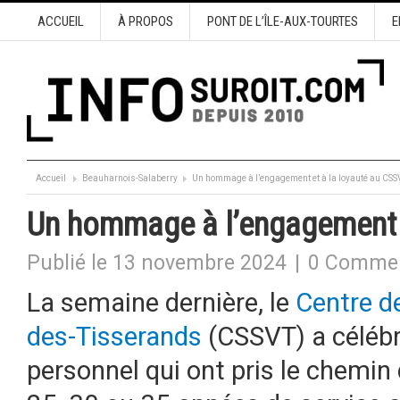
ACCUEIL
À PROPOS
PONT DE L’ÎLE-AUX-TOURTES
E
Accueil
Beauharnois-Salaberry
Un hommage à l’engagement et à la loyauté au CSS
Un hommage à l’engagement 
Publié le 13 novembre 2024
|
0 Commen
La semaine dernière, le
Centre de
des-Tisserands
(CSSVT) a céléb
personnel qui ont pris le chemin 