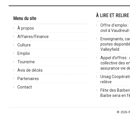
À LIRE ET RELIRE
Menu du site
Offre d’emploi :
À propos
civil à Vaudreuil
Affaires/Finance
Enseignants, cad
postes disponib
Culture
Valleyfield
Emploi
Appel d’offres :
Tourisme
collective des 
assurance vie d
Avis de décès
Uniag Coopérati
Partenaires
relève
Contact
Fête des Barberi
Barbe sera en fê
© 2026
I