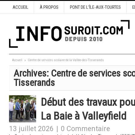
ACCUEIL
À PROPOS
PONT DE L’ÎLE-AUX-TOURTES
E
Accueil
Centre de services scolaire de la Vallée-des-Tisserands
Archives:
Centre de services sco
Tisserands
Début des travaux pou
La Baie à Valleyfield
13 juillet 2026
|
0 Commentaire