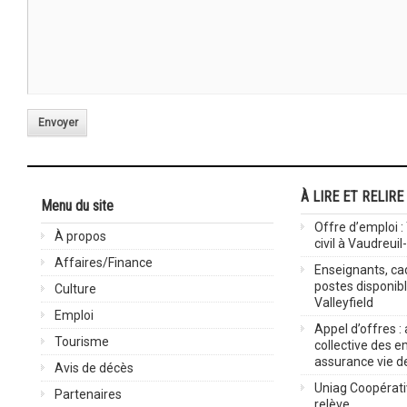
Envoyer
À LIRE ET RELIRE
Menu du site
Offre d’emploi :
À propos
civil à Vaudreuil
Affaires/Finance
Enseignants, cad
postes disponib
Culture
Valleyfield
Emploi
Appel d’offres :
Tourisme
collective des 
assurance vie d
Avis de décès
Uniag Coopérati
Partenaires
relève