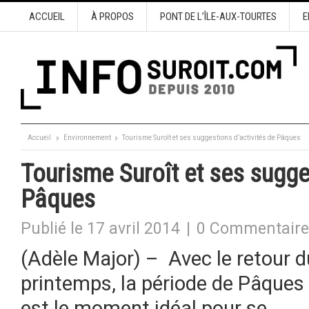
ACCUEIL
À PROPOS
PONT DE L’ÎLE-AUX-TOURTES
E
Accueil
Environnement
Tourisme Suroît et ses suggestions d’activités de Pâques
Tourisme Suroît et ses sugge
Pâques
Publié le 17 avril 2014
|
0 Commentaire
(Adèle Major) – Avec le retour d
printemps, la période de Pâques
est le moment idéal pour se