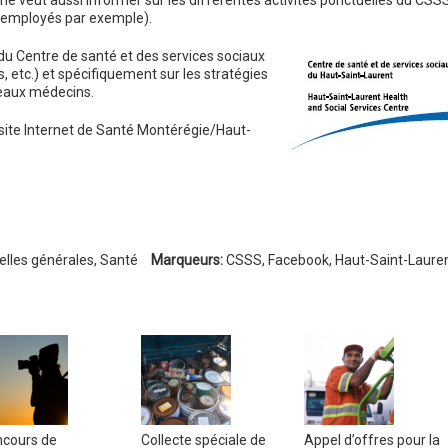
me veut aussi informer sur les différentes activités ponctuelles du CSS
s employés par exemple).
n du Centre de santé et des services sociaux
 etc.) et spécifiquement sur les stratégies
veaux médecins.
ite Internet de Santé Montérégie/Haut-
lles générales
,
Santé
Marqueurs:
CSSS
,
Facebook
,
Haut-Saint-Laure
cours de
Collecte spéciale de
Appel d’offres pour la