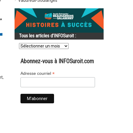
S
Vaudreuil-Soulanges
Tous les articles d’INFOSuroit :
Tous
les
articles
d’INFOSuroit
Abonnez-vous à INFOSuroit.com
:
*
Adresse courriel
nt
,