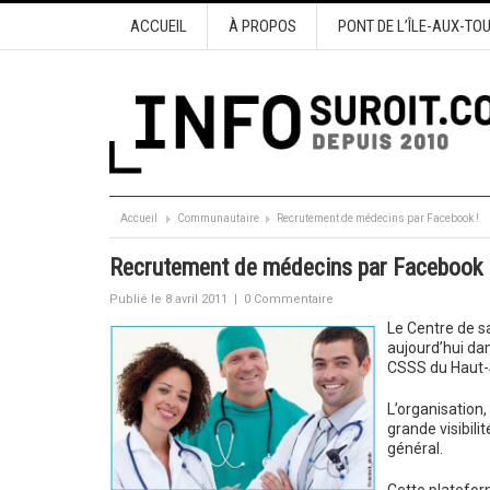
ACCUEIL
À PROPOS
PONT DE L’ÎLE-AUX-TO
Accueil
Communautaire
Recrutement de médecins par Facebook !
Recrutement de médecins par Facebook 
Publié le 8 avril 2011
|
0 Commentaire
Le Centre de s
aujourd’hui da
CSSS du Haut-
L’organisation
grande visibil
général.