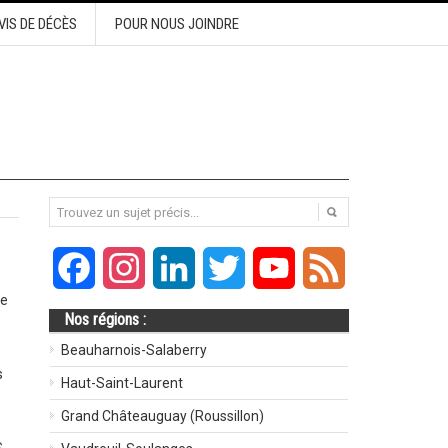
VIS DE DÉCÈS
POUR NOUS JOINDRE
Facebook
Instagram
LinkedIn
Twitter
YouTube
Feed
ée
Nos régions :
Beauharnois-Salaberry
s
Haut-Saint-Laurent
Grand Châteauguay (Roussillon)