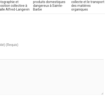
tographie et
produits domestiques
collecte et le transport
osition collective à
dangereux à Sainte-
des matières
salle Alfred-Langevin
Barbe
organiques
lié) (Requis)