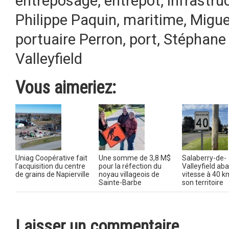
entreposage
,
entrepôt
,
infrastru
Philippe Paquin
,
maritime
,
Migue
portuaire Perron
,
port
,
Stéphane 
Valleyfield
Vous aimeriez:
Uniag Coopérative fait
Une somme de 3,8 M$
Salaberry-de-
l’acquisition du centre
pour la réfection du
Valleyfield aba
de grains de Napierville
noyau villageois de
vitesse à 40 k
Sainte-Barbe
son territoire
Laisser un commentaire