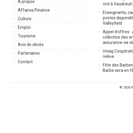
À propos
civil à Vaudreuil
Affaires/Finance
Enseignants, cad
postes disponib
Culture
Valleyfield
Emploi
Appel d’offres :
Tourisme
collective des 
assurance vie d
Avis de décès
Uniag Coopérati
Partenaires
relève
Contact
Fête des Barberi
Barbe sera en fê
© 2026
I