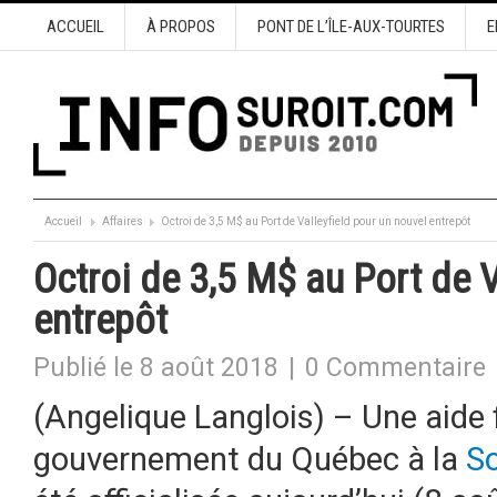
ACCUEIL
À PROPOS
PONT DE L’ÎLE-AUX-TOURTES
E
Accueil
Affaires
Octroi de 3,5 M$ au Port de Valleyfield pour un nouvel entrepôt
Octroi de 3,5 M$ au Port de V
entrepôt
Publié le 8 août 2018
|
0 Commentaire
(Angelique Langlois) – Une aide 
gouvernement du Québec à la
So