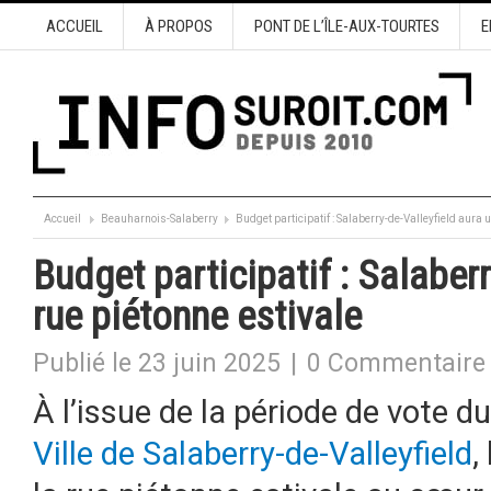
ACCUEIL
À PROPOS
PONT DE L’ÎLE-AUX-TOURTES
E
Accueil
Beauharnois-Salaberry
Budget participatif : Salaberry-de-Valleyfield aura 
Budget participatif : Salaber
rue piétonne estivale
Publié le 23 juin 2025
|
0 Commentaire
À l’issue de la période de vote d
Ville de Salaberry-de-Valleyfield
,