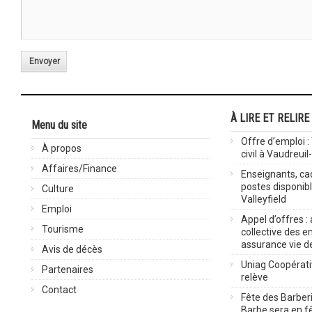
Envoyer
À LIRE ET RELIRE
Menu du site
Offre d’emploi :
À propos
civil à Vaudreuil
Affaires/Finance
Enseignants, cad
postes disponib
Culture
Valleyfield
Emploi
Appel d’offres :
Tourisme
collective des 
assurance vie d
Avis de décès
Uniag Coopérati
Partenaires
relève
Contact
Fête des Barberi
Barbe sera en fê