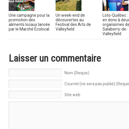
Une campagne pour la
Un week-end de
Loto-Québec : 
promotion des
découvertes au
en dons à deu
aliments locaux lancée
Festival des Arts de
organismes d
par le Marché Écolocal
Valleyfield
Salaberry-de-
Valleyfield
Laisser un commentaire
Nom (Requis)
Courriel (ne sera pas publié) (Requi
Site web