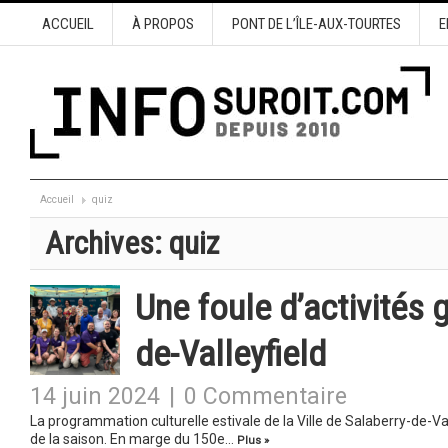
ACCUEIL
À PROPOS
PONT DE L’ÎLE-AUX-TOURTES
E
Accueil
quiz
Archives:
quiz
Une foule d’activités g
de-Valleyfield
14 juin 2024
|
0 Commentaire
La programmation culturelle estivale de la Ville de Salaberry-de-V
de la saison. En marge du 150e…
Plus »