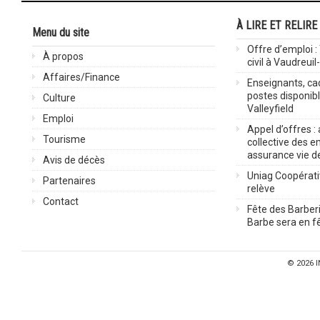
À LIRE ET RELIRE
Menu du site
Offre d’emploi :
À propos
civil à Vaudreuil
Affaires/Finance
Enseignants, cad
postes disponib
Culture
Valleyfield
Emploi
Appel d’offres :
Tourisme
collective des 
assurance vie d
Avis de décès
Uniag Coopérati
Partenaires
relève
Contact
Fête des Barberi
Barbe sera en fê
© 2026
I