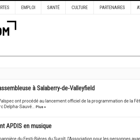
URTES
EMPLOI
SANTÉ
CULTURE
PARTENAIRES
A
rassembleuse à Salaberry-de-Valleyfield
t Valspec ont procédé au lancement officiel de la programmation de la Fê
arc Delpha-Sauvé…
Plus »
ient APDIS en musique
nnière du Festi-Bières du Suroît, l’Association pour les personnes aya