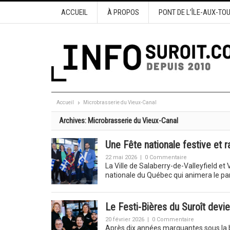
ACCUEIL
À PROPOS
PONT DE L’ÎLE-AUX-TO
Accueil
Microbrasserie du Vieux-Canal
Archives:
Microbrasserie du Vieux-Canal
Une Fête nationale festive et 
22 mai 2026
|
0 Commentaire
La Ville de Salaberry-de-Valleyfield e
nationale du Québec qui animera le p
Le Festi-Bières du Suroît dev
20 février 2026
|
0 Commentaire
Après dix années marquantes sous la ba