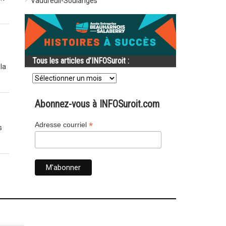
Vaudreuil-Soulanges
Tous les articles d’INFOSuroit :
la
Tous
les
articles
d’INFOSuroit
Abonnez-vous à INFOSuroit.com
:
*
Adresse courriel
s