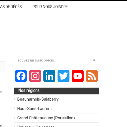
VIS DE DÉCÈS
POUR NOUS JOINDRE
Facebook
Instagram
LinkedIn
Twitter
YouTube
Feed
Nos régions :
te
Beauharnois-Salaberry
Haut-Saint-Laurent
Grand Châteauguay (Roussillon)
nt