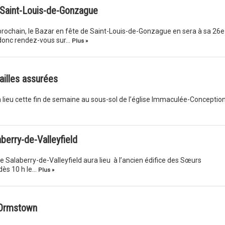
 Saint-Louis-de-Gonzague
t prochain, le Bazar en fête de Saint-Louis-de-Gonzague en sera à sa 26e
 donc rendez-vous sur…
Plus »
ailles assurées
 lieu cette fin de semaine au sous-sol de l’église Immaculée-Conceptio
aberry-de-Valleyfield
de Salaberry-de-Valleyfield aura lieu à l’ancien édifice des Sœurs
dès 10 h le…
Plus »
 Ormstown