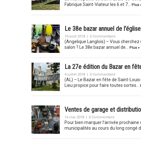
Fabrique Saint-Viateur les 6 et 7…
Plus 
Le 38e bazar annuel de l’églis
10 août 2018
|
0 Commentaire
(Angelique Langlois) – Vous cherchez 
salon ? Le 38e bazar annuel de…
Plus »
La 27e édition du Bazar en fê
4 juillet 2018
|
0 Commentaire
(AL) – Le Bazar en fête de Saint-Louis-
Lieu propice pour faire toutes sortes…
Ventes de garage et distributi
16 mai 2018
|
0 Commentaire
Pour bien marquer l’arrivée prochaine 
municipalités au cours du long congé 