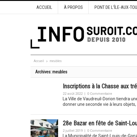
ACCUEIL
À PROPOS
PONT DE L’ÎLE-AUX-TO
Accueil
meubles
Archives:
meubles
Inscriptions à la Chasse aux tr
22 août 2022
|
0 Commentaire
La Ville de Vaudreuil-Dorion tiendra u
donner une seconde vie à leurs objets
28e Bazar en fête de Saint-Loui
2 juillet 2019
|
0 Commentaire
La Municipalité de Saint-Louis-de-Gonza