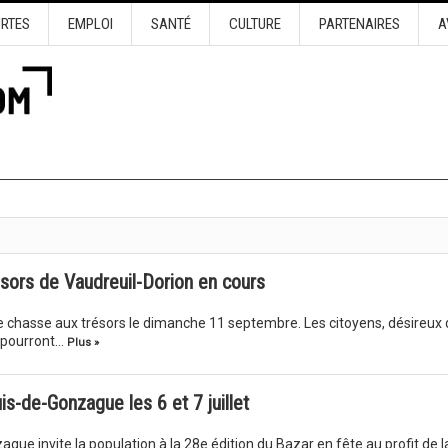
URTES
EMPLOI
SANTÉ
CULTURE
PARTENAIRES
A
ésors de Vaudreuil-Dorion en cours
ne chasse aux trésors le dimanche 11 septembre. Les citoyens, désireux 
, pourront…
Plus »
s-de-Gonzague les 6 et 7 juillet
gue invite la population à la 28e édition du Bazar en fête au profit de l