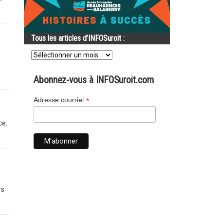
Tous les articles d’INFOSuroit :
Tous
les
articles
d’INFOSuroit
Abonnez-vous à INFOSuroit.com
:
*
Adresse courriel
ce.
rs