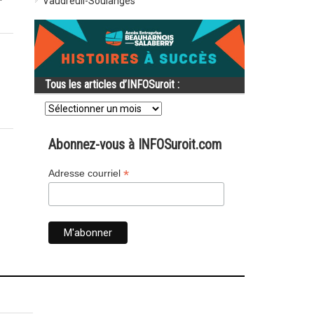
Vaudreuil-Soulanges
Tous les articles d’INFOSuroit :
Tous
les
articles
d’INFOSuroit
Abonnez-vous à INFOSuroit.com
:
*
Adresse courriel