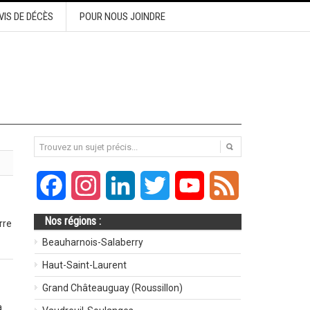
VIS DE DÉCÈS
POUR NOUS JOINDRE
Facebook
Instagram
LinkedIn
Twitter
YouTube
Feed
Nos régions :
rre
Beauharnois-Salaberry
Haut-Saint-Laurent
Grand Châteauguay (Roussillon)
a