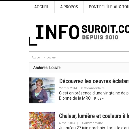
ACCUEIL
À PROPOS
PONT DE L’ÎLE-AUX-TO
Accueil
Louvre
Archives:
Louvre
Découvrez les oeuvres éclatant
22 mai 2014
|
0 Commentaire
C’est en présence d’une vingtaine de pe
Dionne de la MRC…
Plus »
Chaleur, lumière et couleurs à 
6 mai 2014
|
0 Commentaire
Jusqu’au 27 juin prochain, l’artiste d’