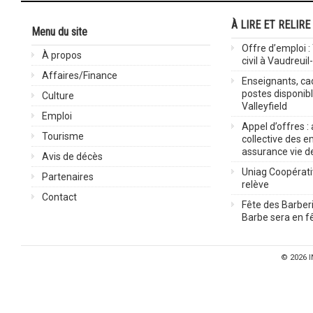
À LIRE ET RELIRE
Menu du site
Offre d’emploi :
À propos
civil à Vaudreuil
Affaires/Finance
Enseignants, cad
postes disponib
Culture
Valleyfield
Emploi
Appel d’offres :
Tourisme
collective des 
assurance vie d
Avis de décès
Uniag Coopérati
Partenaires
relève
Contact
Fête des Barberi
Barbe sera en fê
© 2026
I