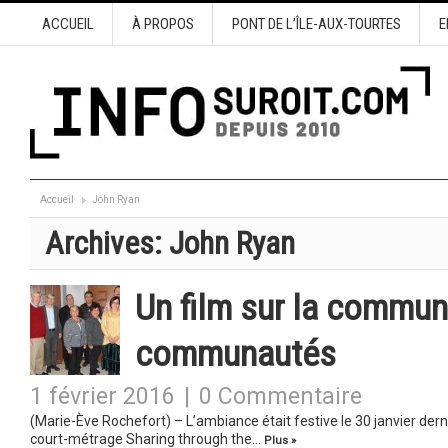
ACCUEIL
À PROPOS
PONT DE L’ÎLE-AUX-TOURTES
E
Accueil
John Ryan
Archives:
John Ryan
Un film sur la commun
communautés
1 février 2016
|
0 Commentaire
(Marie-Ève Rochefort) – L’ambiance était festive le 30 janvier dernie
court-métrage Sharing through the…
Plus »