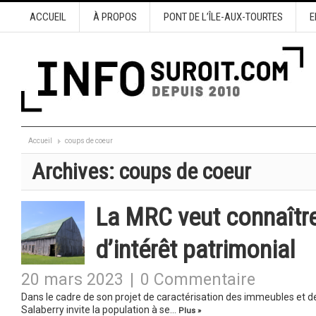
ACCUEIL
À PROPOS
PONT DE L’ÎLE-AUX-TOURTES
E
Accueil
coups de coeur
Archives:
coups de coeur
La MRC veut connaîtr
d’intérêt patrimonial
20 mars 2023
|
0 Commentaire
Dans le cadre de son projet de caractérisation des immeubles et d
Salaberry invite la population à se…
Plus »