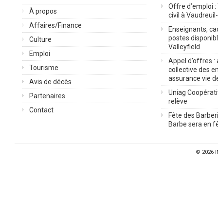
Offre d’emploi :
À propos
civil à Vaudreuil
Affaires/Finance
Enseignants, cad
postes disponib
Culture
Valleyfield
Emploi
Appel d’offres :
Tourisme
collective des 
assurance vie d
Avis de décès
Uniag Coopérati
Partenaires
relève
Contact
Fête des Barberi
Barbe sera en fê
© 2026
I