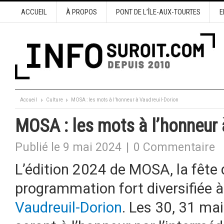
ACCUEIL
À PROPOS
PONT DE L’ÎLE-AUX-TOURTES
E
Accueil
Culture
MOSA : les mots à l’honneur à Vaudreuil-Dorion
MOSA : les mots à l’honneur 
Publié le 9 mai 2024
|
0 Commentaire
L’édition 2024 de MOSA, la fête
programmation fort diversifiée à
Vaudreuil-Dorion
. Les 30, 31 mai