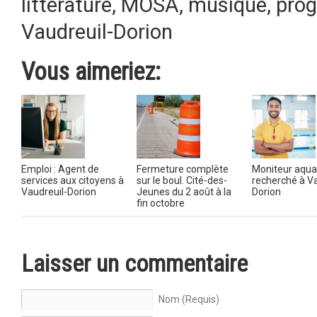
littérature
,
MOSA
,
musique
,
pro
Vaudreuil-Dorion
Vous aimeriez:
Emploi : Agent de
Fermeture complète
Moniteur aqua
services aux citoyens à
sur le boul. Cité-des-
recherché à Va
Vaudreuil-Dorion
Jeunes du 2 août à la
Dorion
fin octobre
Laisser un commentaire
Nom (Requis)