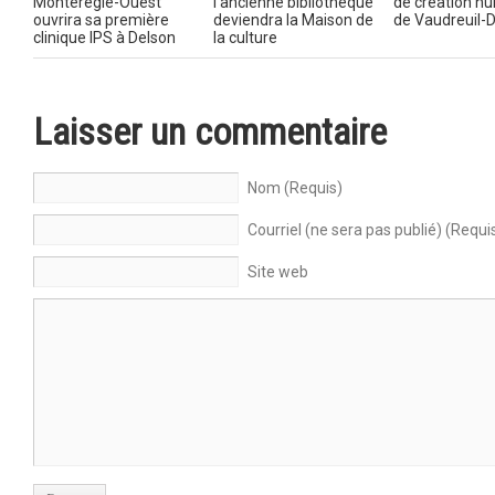
Montérégie-Ouest
l’ancienne bibliothèque
de création n
ouvrira sa première
deviendra la Maison de
de Vaudreuil-
clinique IPS à Delson
la culture
Laisser un commentaire
Nom (Requis)
Courriel (ne sera pas publié) (Requi
Site web