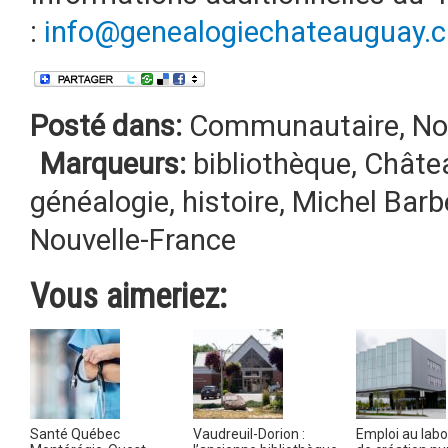
:
info@genealogiechateauguay.c
Posté dans:
Communautaire
,
No
Marqueurs:
bibliothèque
,
Châte
généalogie
,
histoire
,
Michel Bar
Nouvelle-France
Vous aimeriez:
Santé Québec
Vaudreuil-Dorion :
Emploi au labo