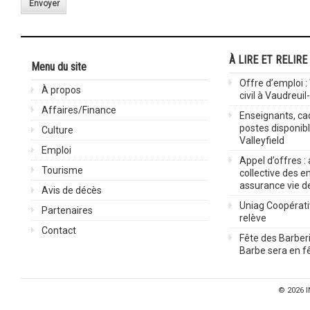
Envoyer
À LIRE ET RELIRE
Menu du site
Offre d’emploi :
À propos
civil à Vaudreuil
Affaires/Finance
Enseignants, cad
postes disponib
Culture
Valleyfield
Emploi
Appel d’offres :
Tourisme
collective des 
assurance vie d
Avis de décès
Uniag Coopérati
Partenaires
relève
Contact
Fête des Barberi
Barbe sera en fê
© 2026
I