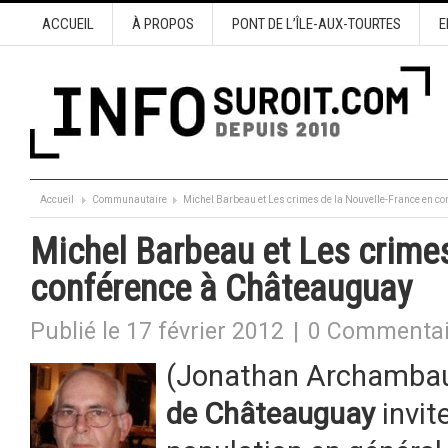
ACCUEIL
À PROPOS
PONT DE L’ÎLE-AUX-TOURTES
E
Accueil
Communautaire
Michel Barbeau et Les crimes de la Nouvelle-France en c
Michel Barbeau et Les crimes
conférence à Châteauguay
Publié le 17 février 2012
|
0 Commentai
(Jonathan Archambau
de Châteauguay
invit