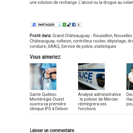
une solution de rechange. L’alcool ou la drogue au volant
Posté dans:
Grand Châteauguay - Roussillon
,
Nouvelles
Châteauguay
,
collision
,
contrôleur routier
,
dépistage
,
dr
conduire
,
SAAQ
,
Service de police
,
statistiques
Vous aimeriez:
Santé Québec
Analyse administrative
Deu
Montérégie-Ouest
: le policier de Mercier
Hau
ouvrira sa première
réintégrera ses
pou
clinique IPS à Delson
fonctions
Laisser un commentaire