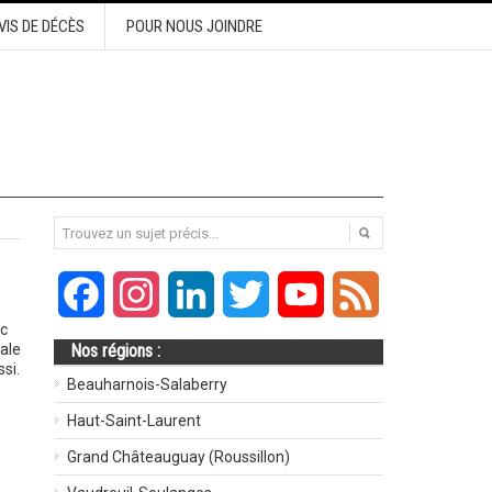
VIS DE DÉCÈS
POUR NOUS JOINDRE
Facebook
Instagram
LinkedIn
Twitter
YouTube
Feed
ec
ale
Nos régions :
si.
Beauharnois-Salaberry
Haut-Saint-Laurent
Grand Châteauguay (Roussillon)