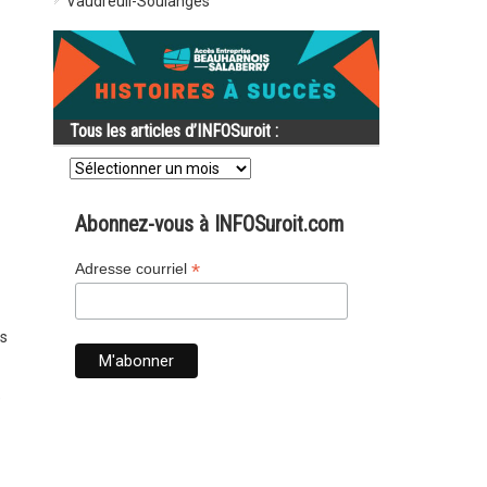
Vaudreuil-Soulanges
Tous les articles d’INFOSuroit :
Tous
les
articles
d’INFOSuroit
Abonnez-vous à INFOSuroit.com
:
*
Adresse courriel
es
e