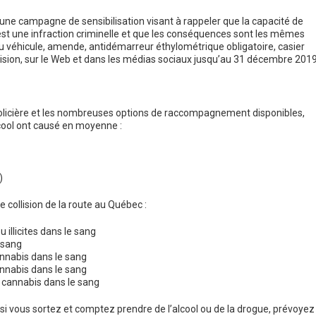
r une campagne de sensibilisation visant à rappeler que la capacité de
e, est une infraction criminelle et que les conséquences sont les mêmes
u véhicule, amende, antidémarreur éthylométrique obligatoire, casier
évision, sur le Web et dans les médias sociaux jusqu’au 31 décembre 2019
policière et les nombreuses options de raccompagnement disponibles,
lcool ont causé en moyenne :
)
collision de la route au Québec :
 illicites dans le sang
 sang
nnabis dans le sang
nnabis dans le sang
 cannabis dans le sang
si vous sortez et comptez prendre de l’alcool ou de la drogue, prévoyez