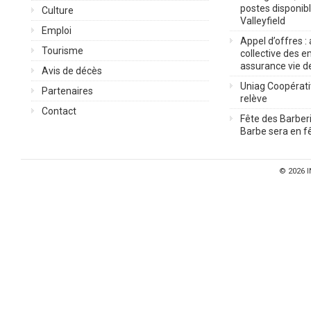
postes disponib
Culture
Valleyfield
Emploi
Appel d’offres :
Tourisme
collective des 
assurance vie d
Avis de décès
Uniag Coopérati
Partenaires
relève
Contact
Fête des Barberi
Barbe sera en fê
© 2026
I