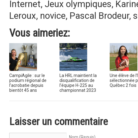
Internet
,
Jeux olympiques
,
Karin
Leroux
,
novice
,
Pascal Brodeur
,
s
Vous aimeriez:
CampiAgile : sur le
La HRL maintient la
Une élève de l
podium régional de
disqualification de
sélectionnée 
l’acrobatie depuis
l’équipe H-225 au
Québec 2 fois
bientôt 45 ans
championnat 2023
Laisser un commentaire
Nom (Requis)