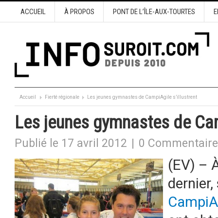
ACCUEIL
À PROPOS
PONT DE L’ÎLE-AUX-TOURTES
E
Accueil
Fierté régionale
Les jeunes gymnastes de CampiAgile s’illustrent
Les jeunes gymnastes de Camp
Publié le 17 avril 2012
|
0 Commentaire
(EV) – 
dernier
CampiA