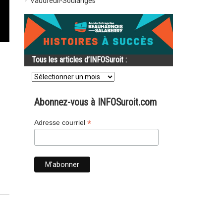
Vaudreuil-Soulanges
Tous les articles d’INFOSuroit :
Tous
les
articles
d’INFOSuroit
Abonnez-vous à INFOSuroit.com
:
*
Adresse courriel