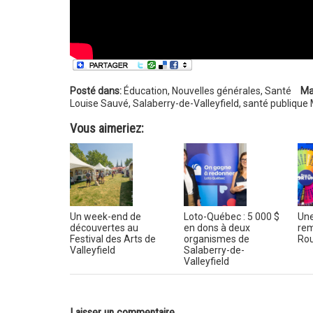
Posté dans:
Éducation
,
Nouvelles générales
,
Santé
Ma
Louise Sauvé
,
Salaberry-de-Valleyfield
,
santé publique
Vous aimeriez:
Un week-end de
Loto-Québec : 5 000 $
Une
découvertes au
en dons à deux
rem
Festival des Arts de
organismes de
Rou
Valleyfield
Salaberry-de-
Valleyfield
Laisser un commentaire