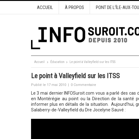
ACCUEIL
À PROPOS
PONT DE L’ÎLE-AUX-TO
Accueil
Éducation
Le point à Valleyfield sur les ITSS
Le point à Valleyfield sur les ITSS
Publié le 17 mai 2010
|
0 Commentaire
Le 3 mai dernier INFOSuroit.com vous a parlé des cas d
en Montérégie au point ou la Direction de la santé p
informer plus en détails de la situation. Aujourd’hui,
Salaberry-de-Valleyfield du Dre Jocelyne Sauvé :