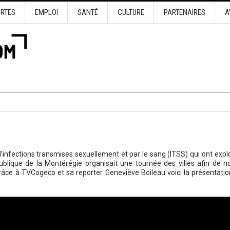
URTES
EMPLOI
SANTÉ
CULTURE
PARTENAIRES
A
’infections transmises sexuellement et par le sang (ITSS) qui ont expl
ublique de la Montérégie organisait une tournée des villes afin de n
 grâce à TVCogeco et sa reporter Geneviève Boileau voici la présentatio