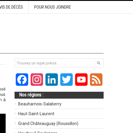
VIS DE DÉCÈS
POUR NOUS JOINDRE
Facebook
Instagram
LinkedIn
Twitter
YouTube
Feed
osé
ous
Nos régions :
n à
Beauharnois-Salaberry
Haut-Saint-Laurent
Grand Châteauguay (Roussillon)