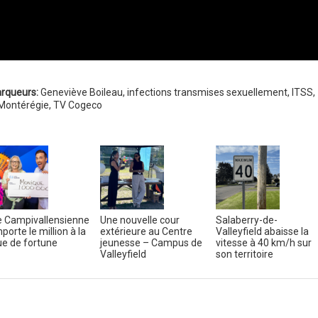
rqueurs:
Geneviève Boileau
,
infections transmises sexuellement
,
ITSS
,
 Montérégie
,
TV Cogeco
 Campivallensienne
Une nouvelle cour
Salaberry-de-
porte le million à la
extérieure au Centre
Valleyfield abaisse la
e de fortune
jeunesse – Campus de
vitesse à 40 km/h sur
Valleyfield
son territoire