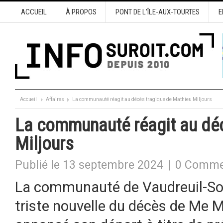
ACCUEIL
À PROPOS
PONT DE L’ÎLE-AUX-TOURTES
E
Accueil
Affaires
La communauté réagit au décès tragique de Mathieu Miljours
La communauté réagit au déc
Miljours
Publié le 13 septembre 2024
|
0 Comme
La communauté de Vaudreuil-Sou
triste nouvelle du décès de Me M