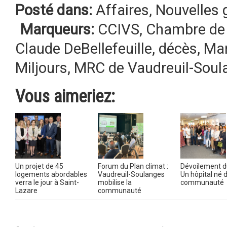
Posté dans:
Affaires
,
Nouvelles 
Marqueurs:
CCIVS
,
Chambre de 
Claude DeBellefeuille
,
décès
,
Mar
Miljours
,
MRC de Vaudreuil-Soul
Vous aimeriez:
Un projet de 45
Forum du Plan climat :
Dévoilement d
logements abordables
Vaudreuil-Soulanges
Un hôpital né 
verra le jour à Saint-
mobilise la
communauté
Lazare
communauté