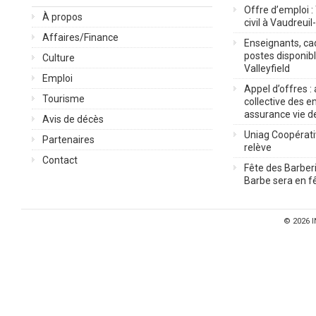
Offre d’emploi :
À propos
civil à Vaudreuil
Affaires/Finance
Enseignants, cad
postes disponib
Culture
Valleyfield
Emploi
Appel d’offres :
Tourisme
collective des 
assurance vie d
Avis de décès
Uniag Coopérati
Partenaires
relève
Contact
Fête des Barberi
Barbe sera en fê
© 2026
I