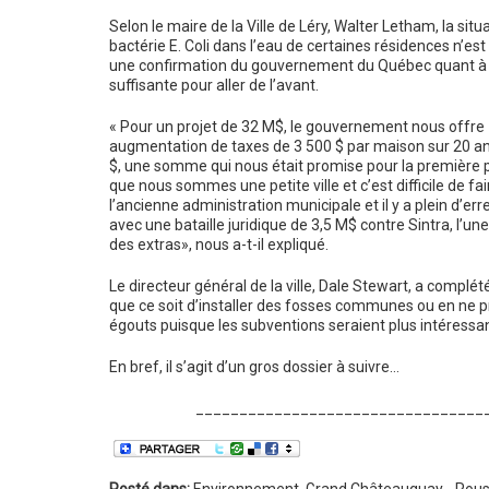
Selon le maire de la Ville de Léry, Walter Letham, la situ
bactérie E. Coli dans l’eau de certaines résidences n’est 
une confirmation du gouvernement du Québec quant à la
suffisante pour aller de l’avant.
« Pour un projet de 32 M$, le gouvernement nous offre 
augmentation de taxes de 3 500 $ par maison sur 20 ans
$, une somme qui nous était promise pour la première p
que nous sommes une petite ville et c’est difficile de fa
l’ancienne administration municipale et il y a plein d’e
avec une bataille juridique de 3,5 M$ contre Sintra, l’u
des extras», nous a-t-il expliqué.
Le directeur général de la ville, Dale Stewart, a complé
que ce soit d’installer des fosses communes ou en ne pri
égouts puisque les subventions seraient plus intéressa
En bref, il s’agit d’un gros dossier à suivre…
_________________________________