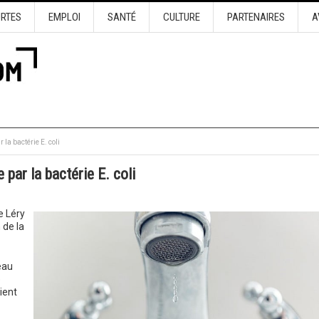
URTES
EMPLOI
SANTÉ
CULTURE
PARTENAIRES
A
 la bactérie E. coli
 par la bactérie E. coli
e Léry
 de la
eau
e
ient