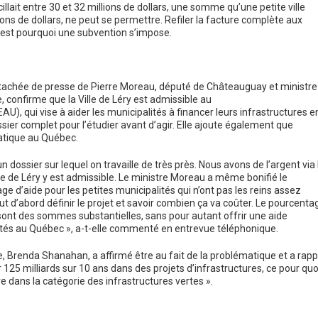
llait entre 30 et 32 millions de dollars, une somme qu’une petite ville
ons de dollars, ne peut se permettre. Refiler la facture complète aux
’est pourquoi une subvention s’impose.
’attachée de presse de Pierre Moreau, député de Châteauguay et ministre
, confirme que la Ville de Léry est admissible au
, qui vise à aider les municipalités à financer leurs infrastructures e
sier complet pour l’étudier avant d’agir. Elle ajoute également que
atique au Québec.
n dossier sur lequel on travaille de très près. Nous avons de l’argent via 
 de Léry y est admissible. Le ministre Moreau a même bonifié le
’aide pour les petites municipalités qui n’ont pas les reins assez
faut d’abord définir le projet et savoir combien ça va coûter. Le pourcenta
e sont des sommes substantielles, sans pour autant offrir une aide
lités au Québec », a-t-elle commenté en entrevue téléphonique.
, Brenda Shanahan, a affirmé être au fait de la problématique et a rapp
25 milliards sur 10 ans dans des projets d’infrastructures, ce pour quoi
ire dans la catégorie des infrastructures vertes ».