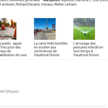
illon
,
Nouvelles générales
Marqueurs:
aqueduc
,
bactérie E. Coli
,
Bren
t artésien
,
Richard Décarie
,
travaux
,
Walter Letham
s public : appel
La carte Hello bonifiée
L’arrosage des
ffres pour des
en soutien aux
pelouses interdit en
vaux de
commerces de
tout temps à
abilitation de rues
Vaudreuil-Dorion
Vaudreuil-Dorion
lié) (Requis)