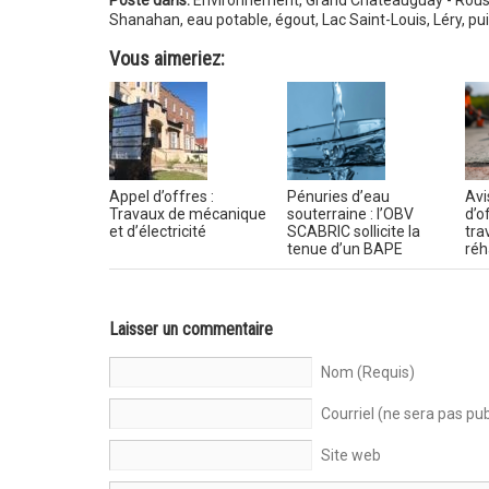
Posté dans:
Environnement
,
Grand Châteauguay - Rouss
Shanahan
,
eau potable
,
égout
,
Lac Saint-Louis
,
Léry
,
pui
Vous aimeriez:
Appel d’offres :
Pénuries d’eau
Avi
Travaux de mécanique
souterraine : l’OBV
d’o
et d’électricité
SCABRIC sollicite la
tra
tenue d’un BAPE
réh
Laisser un commentaire
Nom (Requis)
Courriel (ne sera pas pub
Site web