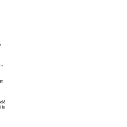
n
le
ge
elé
 le