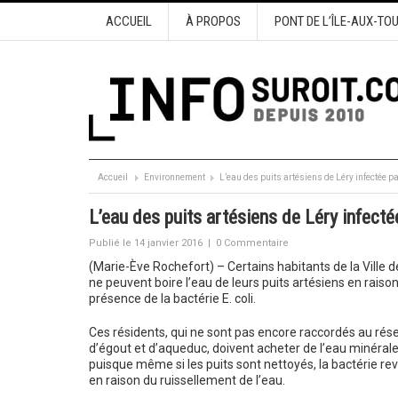
ACCUEIL
À PROPOS
PONT DE L’ÎLE-AUX-TO
Accueil
Environnement
L’eau des puits artésiens de Léry infectée par
L’eau des puits artésiens de Léry infectée
Publié le 14 janvier 2016
|
0 Commentaire
(Marie-Ève Rochefort) – Certains habitants de la Ville d
ne peuvent boire l’eau de leurs puits artésiens en raison
présence de la bactérie E. coli.
Ces résidents, qui ne sont pas encore raccordés au rés
d’égout et d’aqueduc, doivent acheter de l’eau minéral
puisque même si les puits sont nettoyés, la bactérie rev
en raison du ruissellement de l’eau.