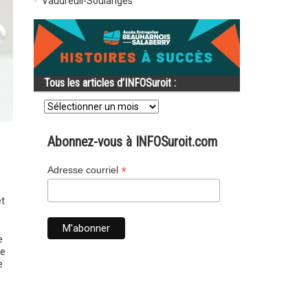
Vaudreuil-Soulanges
Tous les articles d’INFOSuroit :
Tous
les
articles
d’INFOSuroit
Abonnez-vous à INFOSuroit.com
:
*
Adresse courriel
et
e
de
e