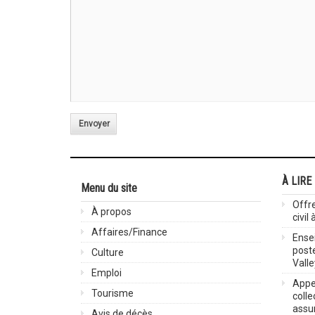
Envoyer
À LIRE
Menu du site
Offre
À propos
civil
Affaires/Finance
Ensei
post
Culture
Valle
Emploi
Appel
Tourisme
colle
assu
Avis de décès