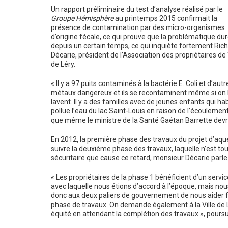
Un rapport préliminaire du test d’analyse réalisé par le
Groupe Hémisphère
au printemps 2015 confirmait la
présence de contamination par des micro-organismes
d’origine fécale, ce qui prouve que la problématique du
depuis un certain temps, ce qui inquiète fortement Ric
Décarie, président de l’Association des propriétaires de 
de Léry.
« Il y a 97 puits contaminés à la bactérie E. Coli et d’autr
métaux dangereux et ils se recontaminent même si on 
lavent. Il y a des familles avec de jeunes enfants qui 
pollue l’eau du lac Saint-Louis en raison de l’écoulement
que même le ministre de la Santé Gaétan Barrette devr
En 2012, la première phase des travaux du projet d’aquedu
suivre la deuxième phase des travaux, laquelle n’est to
sécuritaire que cause ce retard, monsieur Décarie parle 
« Les propriétaires de la phase 1 bénéficient d’un servic
avec laquelle nous étions d’accord à l’époque, mais n
donc aux deux paliers de gouvernement de nous aider f
phase de travaux. On demande également à la Ville de 
équité en attendant la complétion des travaux », poursuit