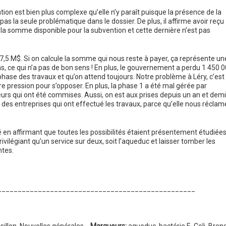
ation est bien plus complexe qu’elle n’y paraît puisque la présence de la
pas la seule problématique dans le dossier. De plus, il affirme avoir reçu
 somme disponible pour la subvention et cette dernière n’est pas
7,5 M$. Si on calcule la somme qui nous reste à payer, ça représente un
, ce qui n’a pas de bon sens ! En plus, le gouvernement a perdu 1 450 
hase des travaux et qu’on attend toujours. Notre problème à Léry, c’est
ire pression pour s’opposer. En plus, la phase 1 a été mal gérée par
rreurs qui ont été commises. Aussi, on est aux prises depuis un an et demi
ne des entreprises qui ont effectué les travaux, parce qu’elle nous réclam
té en affirmant que toutes les possibilités étaient présentement étudiées
vilégiant qu’un service sur deux, soit l’aqueduc et laisser tomber les
ntes.
_________________________________________________