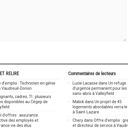
 ET RELIRE
Commentaires de lecteurs
 d’emploi : Technicien en génie
Lucie Lacasse
dans
Un refuge
 à Vaudreuil-Dorion
d’urgence permanent pour les
sans-abris à Valleyfield
gnants, cadres, TI : plusieurs
es disponibles au Cégep de
Malick
dans
Un projet de 45
yfield
logements abordables verra le 
à Saint-Lazare
 d’offres : assurance
ctive des employés et
Chery
dans
Offre d’emploi : gre
rance vie des élus
et directeur de service à Vaudr