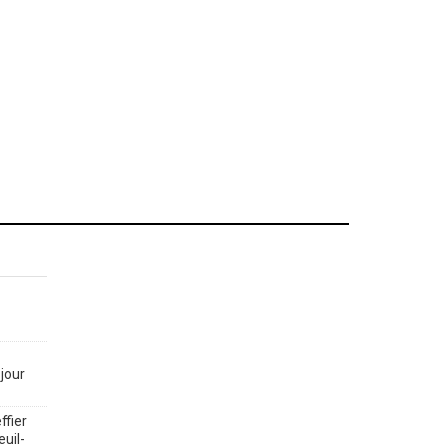
jour
ffier
euil-