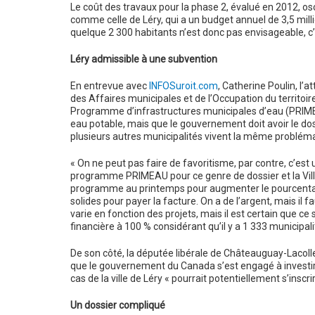
Le coût des travaux pour la phase 2, évalué en 2012, osci
comme celle de Léry, qui a un budget annuel de 3,5 milli
quelque 2 300 habitants n’est donc pas envisageable, c
Léry admissible à une subvention
En entrevue avec
INFOSuroit.com
, Catherine Poulin, l
des Affaires municipales et de l’Occupation du territoire
Programme d’infrastructures municipales d’eau (PRIMEAU)
eau potable, mais que le gouvernement doit avoir le dos
plusieurs autres municipalités vivent la même problém
« On ne peut pas faire de favoritisme, par contre, c’est u
programme PRIMEAU pour ce genre de dossier et la Ville
programme au printemps pour augmenter le pourcentage d
solides pour payer la facture. On a de l’argent, mais il 
varie en fonction des projets, mais il est certain que c
financière à 100 % considérant qu’il y a 1 333 municipa
De son côté, la députée libérale de Châteauguay-Lacolle
que le gouvernement du Canada s’est engagé à investir 1
cas de la ville de Léry « pourrait potentiellement s’inscr
Un dossier compliqué