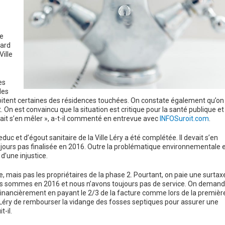
re
hard
Ville
es
les
habitent certaines des résidences touchées. On constate également qu’on
. On est convaincu que la situation est critique pour la santé publique et
ait s’en mêler », a-t-il commenté en entrevue avec
INFOSuroit.com
.
c et d’égout sanitaire de la Ville Léry a été complétée. Il devait s’en
ujours pas finalisée en 2016. Outre la problématique environnementale 
d’une injustice.
e, mais pas les propriétaires de la phase 2. Pourtant, on paie une surtax
ous sommes en 2016 et nous n’avons toujours pas de service. On deman
inancièrement en payant le 2/3 de la facture comme lors de la premièr
Léry de rembourser la vidange des fosses septiques pour assurer une
-il.