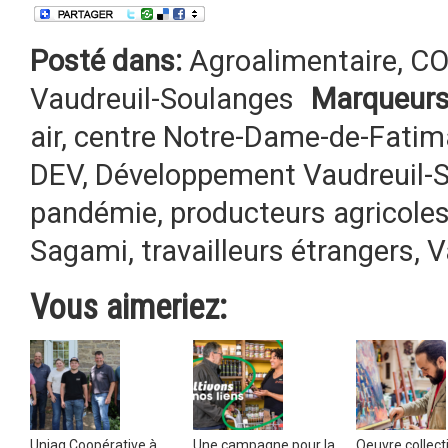
Posté dans:
Agroalimentaire
,
CO
Vaudreuil-Soulanges
Marqueurs
air
,
centre Notre-Dame-de-Fatim
DEV
,
Développement Vaudreuil-
pandémie
,
producteurs agricole
Sagami
,
travailleurs étrangers
,
V
Vous aimeriez:
Uniag Coopérative à
Une campagne pour la
Oeuvre collecti