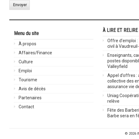
Envoyer
À LIRE ET RELIRE
Menu du site
Offre d’emploi :
À propos
civil à Vaudreuil
Affaires/Finance
Enseignants, cad
postes disponib
Culture
Valleyfield
Emploi
Appel d’offres :
Tourisme
collective des 
assurance vie d
Avis de décès
Uniag Coopérati
Partenaires
relève
Contact
Fête des Barberi
Barbe sera en fê
© 2026
I