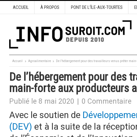
ACCUEIL
À PROPOS
PONT DE L’ÎLE-AUX-TOURTES
E
Accueil
Agroalimentaire
De l’hébergement pour des travailleurs venus prêter main-
De l’hébergement pour des tr
main-forte aux producteurs a
Publié le 8 mai 2020
|
0 Commentaire
Avec le soutien de
Développemen
(DEV)
et à la suite de la réceptio