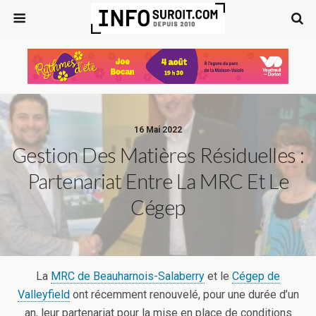
16 Mai 2022
Gestion Des Matières Résiduelles :
Partenariat Entre La MRC Et Le
Cégep
La
MRC de Beauharnois-Salaberry
et le
Cégep de
Valleyfield
ont récemment renouvelé, pour une durée d’un
an, leur partenariat pour la mise en place de conditions