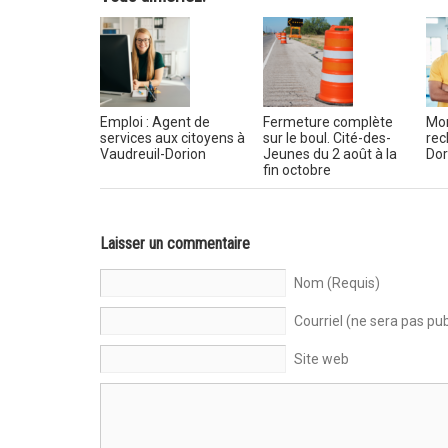
Emploi : Agent de
Fermeture complète
Mon
services aux citoyens à
sur le boul. Cité-des-
rec
Vaudreuil-Dorion
Jeunes du 2 août à la
Dor
fin octobre
Laisser un commentaire
Nom (Requis)
Courriel (ne sera pas pub
Site web