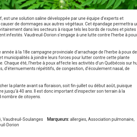
f, est une solution saline développée par une équipe d’experts et
ns causer de dommages aux autres végétaux. Cet épandage permettra 
itairement dans les secteurs à risque tels les bords de routes et pistes
ment infestés. Vaudreuil-Dorion s’engage à une lutte contre l’herbe à pou
te année à la 18e campagne provinciale d’arrachage de l’herbe à poux de
et municipalités à joindre leurs forces pour lutter contre cette plante
ire. Chaque été, l’herbe à poux affecte les activités d’un Québécois sur hu
s, d’éternuements répétitifs, de congestion, d’écoulement nasal, de
r la plante avant sa floraison, soit fin-juillet ou début août, puisque
 jusqu’à 40 ans. Il est donc important d’inspecter son terrain à la
nd nombre de citoyens.
é
,
Vaudreuil-Soulanges
Marqueurs:
allergies
,
Association pulmonaire
,
uil-Dorion