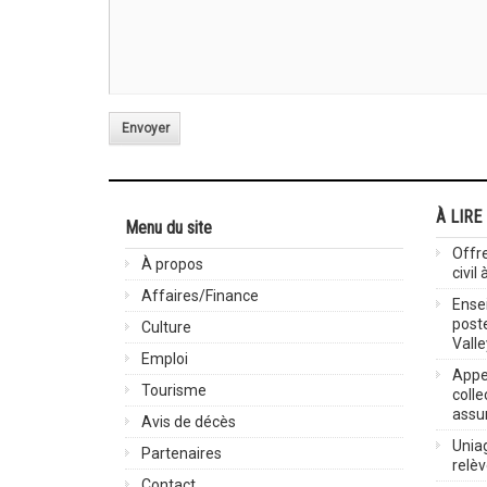
Envoyer
À LIRE
Menu du site
Offre
À propos
civil
Affaires/Finance
Ensei
post
Culture
Valle
Emploi
Appel
Tourisme
colle
assu
Avis de décès
Uniag
Partenaires
relè
Contact