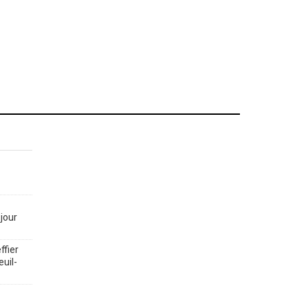
jour
ffier
euil-