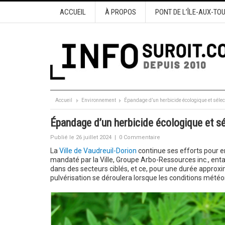
ACCUEIL
À PROPOS
PONT DE L’ÎLE-AUX-TO
Accueil
Environnement
Épandage d’un herbicide écologique et sélec
Épandage d’un herbicide écologique et sé
Publié le 26 juillet 2024
|
0 Commentaire
La
Ville de Vaudreuil-Dorion
continue ses efforts pour en
mandaté par la Ville, Groupe Arbo-Ressources inc., entam
dans des secteurs ciblés, et ce, pour une durée approxim
pulvérisation se déroulera lorsque les conditions mété