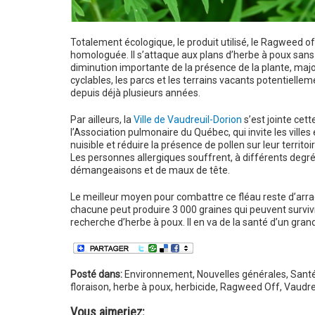
Totalement écologique, le produit utilisé, le Ragweed of
homologuée. Il s’attaque aux plans d’herbe à poux sa
diminution importante de la présence de la plante, major
cyclables, les parcs et les terrains vacants potentielle
depuis déjà plusieurs années.
Par ailleurs, la
Ville de Vaudreuil-Dorion
s’est jointe cet
l’Association pulmonaire du Québec, qui invite les villes 
nuisible et réduire la présence de pollen sur leur territo
Les personnes allergiques souffrent, à différents degré
démangeaisons et de maux de tête.
Le meilleur moyen pour combattre ce fléau reste d’arrache
chacune peut produire 3 000 graines qui peuvent survivre
recherche d’herbe à poux. Il en va de la santé d’un gra
Posté dans:
Environnement
,
Nouvelles générales
,
Sant
floraison
,
herbe à poux
,
herbicide
,
Ragweed Off
,
Vaudre
Vous aimeriez: