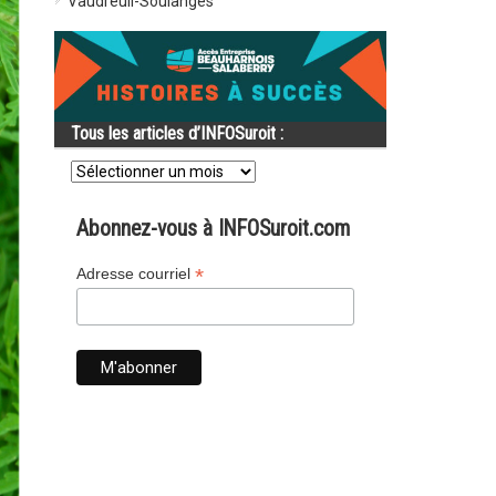
Vaudreuil-Soulanges
Tous les articles d’INFOSuroit :
Tous
les
articles
d’INFOSuroit
Abonnez-vous à INFOSuroit.com
:
*
Adresse courriel