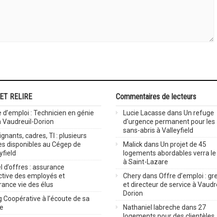
 ET RELIRE
Commentaires de lecteurs
 d’emploi : Technicien en génie
Lucie Lacasse
dans
Un refuge
 à Vaudreuil-Dorion
d’urgence permanent pour les
sans-abris à Valleyfield
gnants, cadres, TI : plusieurs
es disponibles au Cégep de
Malick
dans
Un projet de 45
yfield
logements abordables verra le 
à Saint-Lazare
 d’offres : assurance
ctive des employés et
Chery
dans
Offre d’emploi : gre
rance vie des élus
et directeur de service à Vaudr
Dorion
 Coopérative à l’écoute de sa
ve
Nathaniel labreche
dans
27
logements pour des clientèles