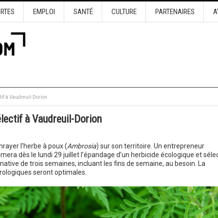
URTES
EMPLOI
SANTÉ
CULTURE
PARTENAIRES
A
tif à Vaudreuil-Dorion
lectif à Vaudreuil-Dorion
rayer l’herbe à poux (
Ambrosia
) sur son territoire. Un entrepreneur
era dès le lundi 29 juillet l’épandage d’un herbicide écologique et sélec
ative de trois semaines, incluant les fins de semaine, au besoin. La
orologiques seront optimales.