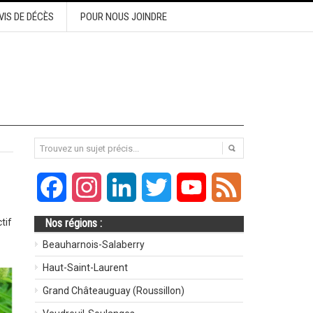
VIS DE DÉCÈS
POUR NOUS JOINDRE
Facebook
Instagram
LinkedIn
Twitter
YouTube
Feed
tif
Nos régions :
Beauharnois-Salaberry
Haut-Saint-Laurent
Grand Châteauguay (Roussillon)