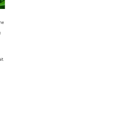
une
x
it.