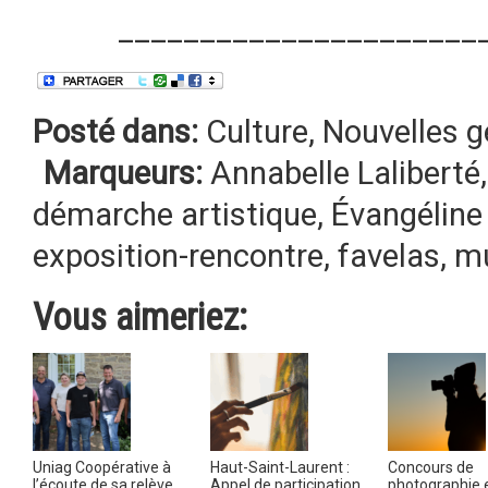
______________________
Posté dans:
Culture
,
Nouvelles g
Marqueurs:
Annabelle Laliberté
démarche artistique
,
Évangéline
exposition-rencontre
,
favelas
,
m
Vous aimeriez:
Uniag Coopérative à
Haut-Saint-Laurent :
Concours de
l’écoute de sa relève
Appel de participation
photographie 