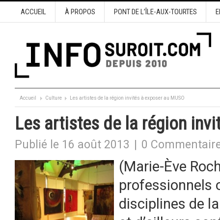
ACCUEIL
À PROPOS
PONT DE L’ÎLE-AUX-TOURTES
E
Accueil
Culture
Les artistes de la région invités à exposer au MUSO
Les artistes de la région in
Publié le 16 août 2013
|
0 Commentair
(Marie-Ève Roch
professionnels o
disciplines de l