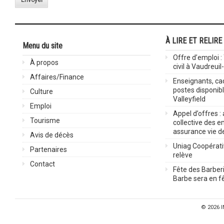
Envoyer
À LIRE ET RELIRE
Menu du site
Offre d’emploi :
À propos
civil à Vaudreuil
Affaires/Finance
Enseignants, cad
postes disponib
Culture
Valleyfield
Emploi
Appel d’offres :
Tourisme
collective des 
assurance vie d
Avis de décès
Uniag Coopérati
Partenaires
relève
Contact
Fête des Barberi
Barbe sera en fê
© 2026
I