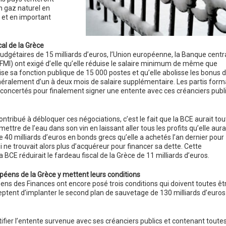
n gaz naturel en
 et en important
al de la Grèce
budgétaires de 15 milliards d’euros, l’Union européenne, la Banque centr
FMI) ont exigé d’elle qu’elle réduise le salaire minimum de même que
ise sa fonction publique de 15 000 postes et qu’elle abolisse les bonus 
néralement d’un à deux mois de salaire supplémentaire. Les partis form
 concertés pour finalement signer une entente avec ces créanciers publ
ntribué à débloquer ces négociations, c’est le fait que la BCE aurait tou
ttre de l’eau dans son vin en laissant aller tous les profits qu’elle aura
 40 milliards d’euros en bonds grecs qu’elle a achetés l’an dernier pour
i ne trouvait alors plus d’acquéreur pour financer sa dette. Cette
a BCE réduirait le fardeau fiscal de la Grèce de 11 milliards d’euros.
péens de la Grèce y mettent leurs conditions
ens des Finances ont encore posé trois conditions qui doivent toutes êt
ceptent d’implanter le second plan de sauvetage de 130 milliards d’euros
tifier l’entente survenue avec ses créanciers publics et contenant toute