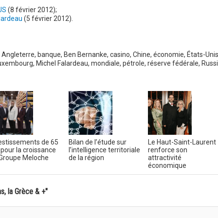
 US
(8 février 2012);
alardeau
(5 février 2012).
Angleterre
,
banque
,
Ben Bernanke
,
casino
,
Chine
,
économie
,
États-Uni
uxembourg
,
Michel Falardeau
,
mondiale
,
pétrole
,
réserve fédérale
,
Russ
estissements de 65
Bilan de l’étude sur
Le Haut-Saint-Laurent
pour la croissance
l’intelligence territoriale
renforce son
Groupe Meloche
de la région
attractivité
économique
s, la Grèce & +"