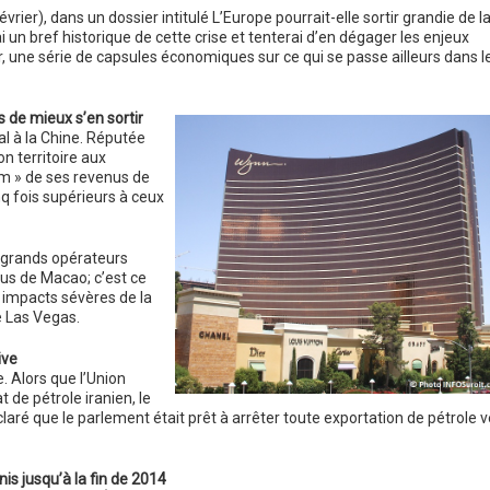
vrier), dans un dossier intitulé L’Europe pourrait-elle sortir grandie de l
ai un bref historique de cette crise et tenterai d’en dégager les enjeux
, une série de capsules économiques sur ce qui se passe ailleurs dans l
 de mieux s’en sortir
al à la Chine. Réputée
on territoire aux
om » de ses revenus de
nq fois supérieurs à ceux
x grands opérateurs
nus de Macao; c’est ce
 impacts sévères de la
e Las Vegas.
ive
. Alors que l’Union
de pétrole iranien, le
éclaré que le parlement était prêt à arrêter toute exportation de pétrole v
nis jusqu’à la fin de 2014