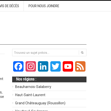
VIS DE DÉCÈS
POUR NOUS JOINDRE
Facebook
Instagram
LinkedIn
Twitter
YouTube
Feed
nt
Nos régions :
Beauharnois-Salaberry
s,
Haut-Saint-Laurent
ise
Grand Châteauguay (Roussillon)