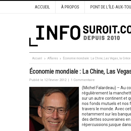
ACCUEIL
À PROPOS
PONT DE L’ÎLE-AUX-TO
Accueil
Affaires
Économie mondiale : La Chine, Las Vegas, la Grèce 
Économie mondiale : La Chine, Las Vegas
Publié le 12 février 2012
|
1 Commentaire
(Michel Falardeau) – Au co
régulièrement la manchett
sur un autre continent et 
nos fonds mutuels et nos f
travers le monde. Avec cett
notamment sur les banques
des dettes souveraines en E
répercussions jusque dans