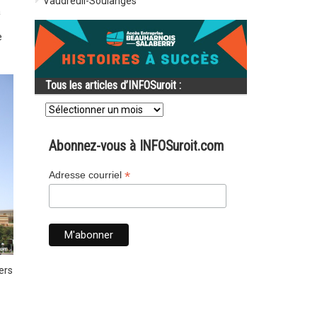
Vaudreuil-Soulanges
a
e
Tous les articles d’INFOSuroit :
Tous
les
articles
d’INFOSuroit
Abonnez-vous à INFOSuroit.com
:
*
Adresse courriel
ers