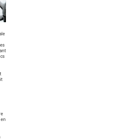
ale
des
ant
ics
t
it
re
 en
s