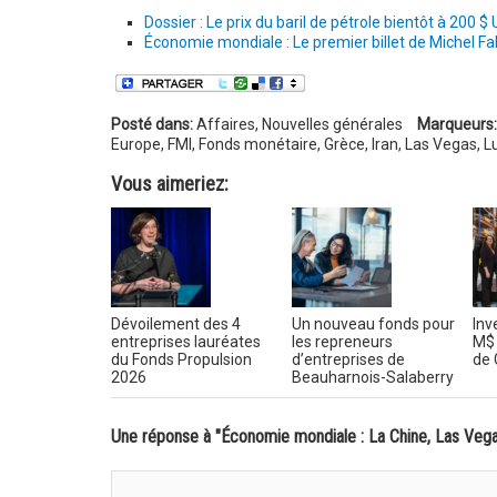
Dossier : Le prix du baril de pétrole bientôt à 200 $
Économie mondiale : Le premier billet de Michel F
Posté dans:
Affaires
,
Nouvelles générales
Marqueurs:
Europe
,
FMI
,
Fonds monétaire
,
Grèce
,
Iran
,
Las Vegas
,
L
Vous aimeriez:
Dévoilement des 4
Un nouveau fonds pour
Inv
entreprises lauréates
les repreneurs
M$ 
du Fonds Propulsion
d’entreprises de
de 
2026
Beauharnois-Salaberry
Une réponse à "Économie mondiale : La Chine, Las Vega