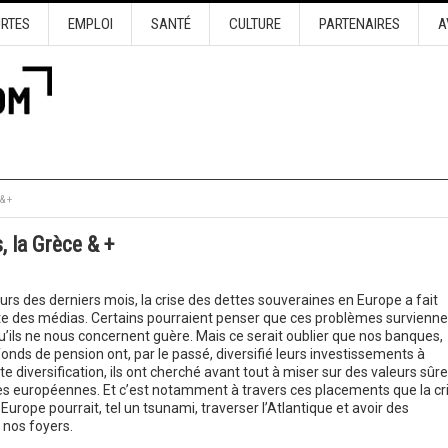
URTES
EMPLOI
SANTÉ
CULTURE
PARTENAIRES
A
& +
, la Grèce & +
urs des derniers mois, la crise des dettes souveraines en Europe a fait
e des médias. Certains pourraient penser que ces problèmes survienne
qu’ils ne nous concernent guère.
Mais ce serait oublier que nos banques,
onds de pension ont, par le passé, diversifié leurs investissements à
e diversification, ils ont cherché avant tout à miser sur des valeurs sûre
 européennes. Et c’est notamment à travers ces placements que la cr
urope pourrait, tel un tsunami, traverser l’Atlantique et avoir des
 nos foyers.