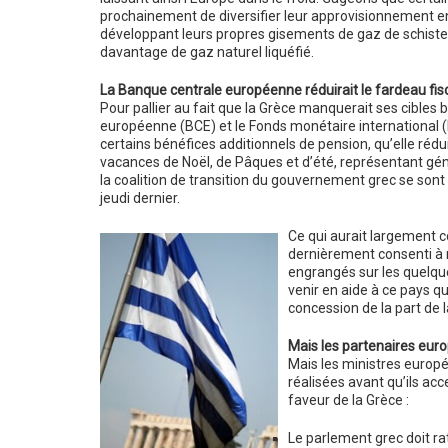
prochainement de diversifier leur approvisionnement e
développant leurs propres gisements de gaz de schiste
davantage de gaz naturel liquéfié.
La Banque centrale européenne réduirait le fardeau fisc
Pour pallier au fait que la Grèce manquerait ses cibles 
européenne (BCE) et le Fonds monétaire international (
certains bénéfices additionnels de pension, qu’elle rédu
vacances de Noël, de Pâques et d’été, représentant gé
la coalition de transition du gouvernement grec se sont
jeudi dernier.
Ce qui aurait largement co
dernièrement consenti à me
engrangés sur les quelque
venir en aide à ce pays qu
concession de la part de l
Mais les partenaires euro
Mais les ministres europé
réalisées avant qu’ils ac
faveur de la Grèce :
Le parlement grec doit ra