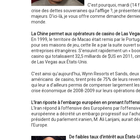
C’est pourquoi, mardi (14 fé
crise des dettes souveraines qui l’afflige ?, je présenter
majeurs. D’ici-là, je vous offre comme dimanche dernier
monde.
La Chine permet aux opérateurs de casino de Las Vegas
En 1999, le territoire de Macao était remis par le Portug
pour ses maisons de jeu, cette île a par la suite ouvert s
entreprises étrangères. S’ensuivit rapidement un « bo
casino qui totalisaient 32,5 milliards de $US en 2011, ci
de Las Vegas aux États-Unis.
C’est ainsi qu’aujourd’hui, Wynn Resorts et Sands, deu
américains de casino, tirent près de 75% de leurs reve
qui leur a d’ailleurs permis de compenser largement les
crise économique de 2008-2009 sur leurs opérations d
L’Iran riposte à l’embargo européen en prenant l’offens
L’Iran répond à l’offensive des Européens par l’offensive
européenne a décrété un embargo progressif sur l’achat 
président du parlement iranien, M. Ali Larijani, aurait d
l’Europe.
De faibles taux d’intérêt aux États-U