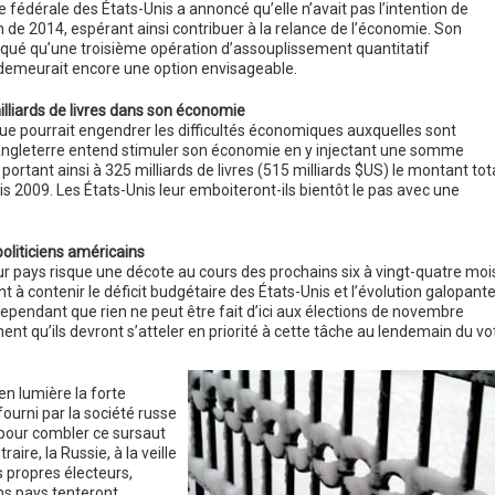
e fédérale des États-Unis a annoncé qu’elle n’avait pas l’intention de
in de 2014, espérant ainsi contribuer à la relance de l’économie. Son
diqué qu’une troisième opération d’assouplissement quantitatif
) demeurait encore une option envisageable.
illiards de livres dans son économie
e pourrait engendrer les difficultés économiques auxquelles sont
’Angleterre entend stimuler son économie en y injectant une somme
, portant ainsi à 325 milliards de livres (515 milliards $US) le montant tot
2009. Les États-Unis leur emboiteront-ils bientôt le pas avec une
liticiens américains
ur pays risque une décote au cours des prochains six à vingt-quatre moi
ant à contenir le déficit budgétaire des États-Unis et l’évolution galopant
cependant que rien ne peut être fait d’ici aux élections de novembre
ent qu’ils devront s’atteler en priorité à cette tâche au lendemain du vo
n lumière la forte
ourni par la société russe
 pour combler ce sursaut
ire, la Russie, à la veille
s propres électeurs,
ins pays tenteront