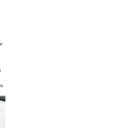
al
s
e
te.