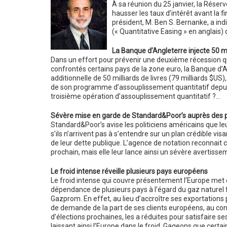
À sa réunion du 25 janvier, la Réserv
hausser les taux d’intérêt avant la f
président, M. Ben S. Bernanke, a in
(« Quantitative Easing » en anglais
La Banque d’Angleterre injecte 50 m
Dans un effort pour prévenir une deuxième récession qu
confrontés certains pays de la zone euro, la Banque d
additionnelle de 50 milliards de livres (79 milliards $US)
de son programme d’assouplissement quantitatif depuis 
troisième opération d’assouplissement quantitatif ?…
Sévère mise en garde de Standard&Poor’s auprès des po
Standard&Poor’s avise les politiciens américains que le
s’ils n’arrivent pas à s’entendre sur un plan crédible vis
de leur dette publique. L’agence de notation reconnait 
prochain, mais elle leur lance ainsi un sévère avertissem
Le froid intense réveille plusieurs pays européens
Le froid intense qui couvre présentement l’Europe met e
dépendance de plusieurs pays à l’égard du gaz naturel f
Gazprom. En effet, au lieu d’accroître ses exportations
de demande de la part de ses clients européens, au contra
d’élections prochaines, les a réduites pour satisfaire se
laissant ainsi l’Europe dans le froid. Gageons que certa