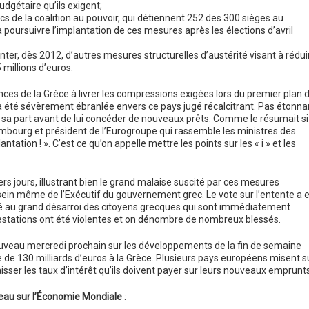
dgétaire qu’ils exigent;
cs de la coalition au pouvoir, qui détiennent 252 des 300 sièges au
oursuivre l’implantation de ces mesures après les élections d’avril
nter, dès 2012, d’autres mesures structurelles d’austérité visant à rédui
 millions d’euros.
ces de la Grèce à livrer les compressions exigées lors du premier plan 
a été sévèrement ébranlée envers ce pays jugé récalcitrant. Pas étonna
e sa part avant de lui concéder de nouveaux prêts. Comme le résumait si
mbourg et président de l’Eurogroupe qui rassemble les ministres des
ation ! ». C’est ce qu’on appelle mettre les points sur les « i » et les
s jours, illustrant bien le grand malaise suscité par ces mesures
sein même de l’Exécutif du gouvernement grec. Le vote sur l’entente a 
ité au grand désarroi des citoyens grecques qui sont immédiatement
estations ont été violentes et on dénombre de nombreux blessés.
uveau mercredi prochain sur les développements de la fin de semaine
e de 130 milliards d’euros à la Grèce. Plusieurs pays européens misent s
aisser les taux d’intérêt qu’ils doivent payer sur leurs nouveaux emprunts
eau sur l’Économie Mondiale
: