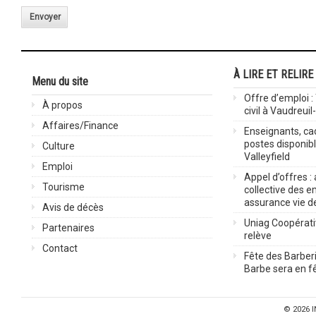
Envoyer
À LIRE ET RELIRE
Menu du site
Offre d’emploi :
À propos
civil à Vaudreuil
Affaires/Finance
Enseignants, cad
postes disponib
Culture
Valleyfield
Emploi
Appel d’offres :
Tourisme
collective des 
assurance vie d
Avis de décès
Uniag Coopérati
Partenaires
relève
Contact
Fête des Barberi
Barbe sera en fê
© 2026
I