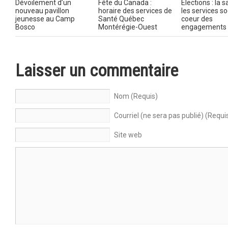
Dévoilement d’un
Fête du Canada :
Élections : la s
nouveau pavillon
horaire des services de
les services s
jeunesse au Camp
Santé Québec
coeur des
Bosco
Montérégie-Ouest
engagements
Laisser un commentaire
Nom (Requis)
Courriel (ne sera pas publié) (Requi
Site web