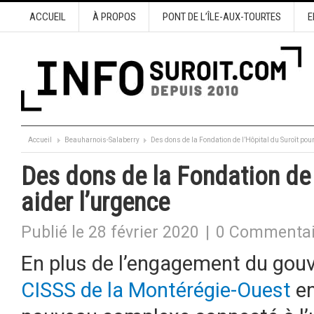
ACCUEIL
À PROPOS
PONT DE L’ÎLE-AUX-TOURTES
E
Accueil
Beauharnois-Salaberry
Des dons de la Fondation de l’Hôpital du Suroît pour
Des dons de la Fondation de 
aider l’urgence
Publié le 28 février 2020
|
0 Commentai
En plus de l’engagement du gou
CISSS de la Montérégie-Ouest
en