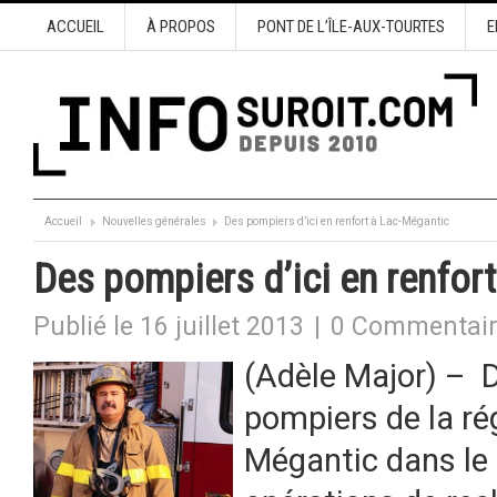
ACCUEIL
À PROPOS
PONT DE L’ÎLE-AUX-TOURTES
E
Accueil
Nouvelles générales
Des pompiers d’ici en renfort à Lac-Mégantic
Des pompiers d’ici en renfor
Publié le 16 juillet 2013
|
0 Commentai
(Adèle Major) – De
pompiers de la ré
Mégantic dans le 