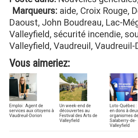
Marqueurs:
aide
,
Croix Rouge
,
D
Daoust
,
John Boudreau
,
Lac-Még
Valleyfield
,
sécurité incendie
,
sou
Valleyfield
,
Vaudreuil
,
Vaudreuil-
Vous aimeriez:
Emploi : Agent de
Un week-end de
Loto-Québec : 
services aux citoyens à
découvertes au
en dons à deu
Vaudreuil-Dorion
Festival des Arts de
organismes d
Valleyfield
Salaberry-de-
Valleyfield