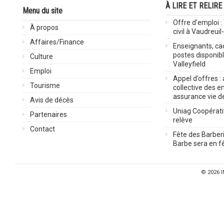
À LIRE ET RELIRE
Menu du site
Offre d’emploi :
À propos
civil à Vaudreuil
Affaires/Finance
Enseignants, cad
postes disponib
Culture
Valleyfield
Emploi
Appel d’offres :
Tourisme
collective des 
assurance vie d
Avis de décès
Uniag Coopérati
Partenaires
relève
Contact
Fête des Barberi
Barbe sera en fê
© 2026
I