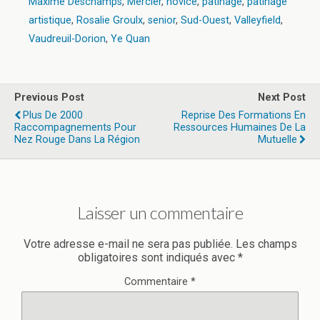
Maxime Deschamps
,
Mercier
,
novice
,
patinage
,
patinage
artistique
,
Rosalie Groulx
,
senior
,
Sud-Ouest
,
Valleyfield
,
Vaudreuil-Dorion
,
Ye Quan
Previous Post
Next Post
Plus De 2000
Reprise Des Formations En
Raccompagnements Pour
Ressources Humaines De La
Nez Rouge Dans La Région
Mutuelle
Laisser un commentaire
Votre adresse e-mail ne sera pas publiée.
Les champs
obligatoires sont indiqués avec
*
Commentaire
*