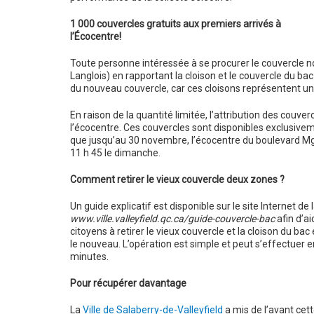
1 000 couvercles gratuits aux premiers arrivés à
l’Écocentre!
Toute personne intéressée à se procurer le couvercle 
Langlois) en rapportant la cloison et le couvercle du bac 
du nouveau couvercle, car ces cloisons représentent un 
En raison de la quantité limitée, l’attribution des couv
l’écocentre. Ces couvercles sont disponibles exclusivem
que jusqu’au 30 novembre, l’écocentre du boulevard Mgr
11 h 45 le dimanche.
Comment retirer le vieux couvercle deux zones ?
Un guide explicatif est disponible sur le site Internet de la
www.ville.valleyfield.qc.ca/guide-couvercle-bac
afin d’ai
citoyens à retirer le vieux couvercle et la cloison du bac e
le nouveau. L’opération est simple et peut s’effectuer 
minutes.
Pour récupérer davantage
La
Ville de Salaberry-de-Valleyfield
a mis de l’avant cette