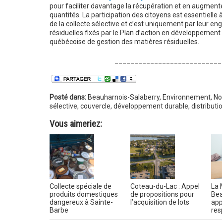
pour faciliter davantage la récupération et en augmente
quantités. La participation des citoyens est essentielle à
de la collecte sélective et c’est uniquement par leur e
résiduelles fixés par le Plan d’action en développemen
québécoise de gestion des matières résiduelles.
___________________________
Posté dans:
Beauharnois-Salaberry
,
Environnement
,
No
sélective
,
couvercle
,
développement durable
,
distributi
Vous aimeriez:
Collecte spéciale de
Coteau-du-Lac : Appel
La 
produits domestiques
de propositions pour
Bea
dangereux à Sainte-
l’acquisition de lots
app
Barbe
res