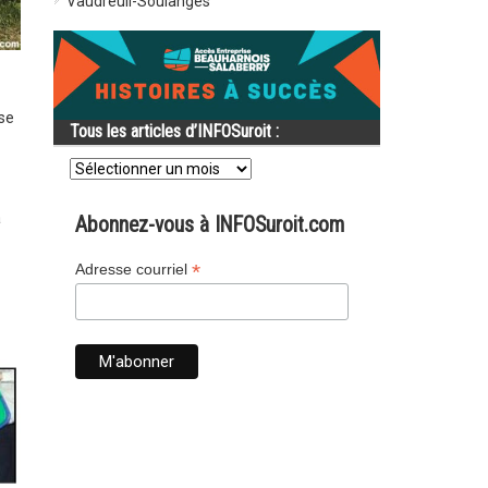
Vaudreuil-Soulanges
ise
Tous les articles d’INFOSuroit :
Tous
les
articles
d’INFOSuroit
à
Abonnez-vous à INFOSuroit.com
:
*
Adresse courriel