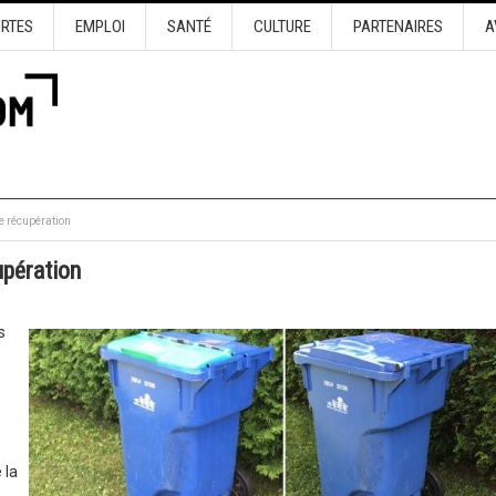
URTES
EMPLOI
SANTÉ
CULTURE
PARTENAIRES
A
e récupération
upération
s
 la