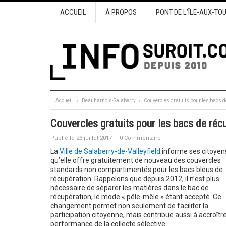
ACCUEIL
À PROPOS
PONT DE L’ÎLE-AUX-TO
Accueil
Beauharnois-Salaberry
Couvercles gratuits pour les bacs d
Couvercles gratuits pour les bacs de réc
Publié le 23 juillet 2017
|
0 Commentaire
La
Ville de Salaberry-de-Valleyfield
informe ses citoyen
qu’elle offre gratuitement de nouveau des couvercles
standards non compartimentés pour les bacs bleus de
récupération. Rappelons que depuis 2012, il n’est plus
nécessaire de séparer les matières dans le bac de
récupération, le mode « pêle-mêle » étant accepté. Ce
changement permet non seulement de faciliter la
participation citoyenne, mais contribue aussi à accroître
performance de la collecte sélective.