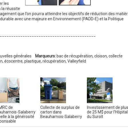
r les
 la réussite
ngagement que l’on pourra atteindre les objectifs de réduction des matiè
t durable avec une majeure en Environnement (PADD-E) et la Politique
__________________________________________
uvelles générales
Marqueurs:
bac de récupération
,
cloison
,
collecte
on
,
écocentre
,
plastique
,
récupération
,
Valleyfield
MRC de
Collecte de surplus de
Investissement de plu
uharnois-Salaberry
carton dans
de 25 M$ pour l’Hôpital
elle à la générosité
Beauharnois-Salaberry
du Suroît
ponsable