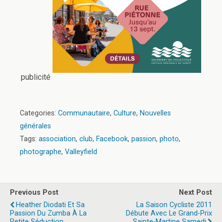
publicité
Categories:
Communautaire
,
Culture
,
Nouvelles
générales
Tags:
association
,
club
,
Facebook
,
passion
,
photo
,
photographe
,
Valleyfield
Previous Post
Next Post
Heather Diodati Et Sa
La Saison Cycliste 2011
Passion Du Zumba À La
Débute Avec Le Grand-Prix
Petite Séduction
Sainte-Martine Samedi