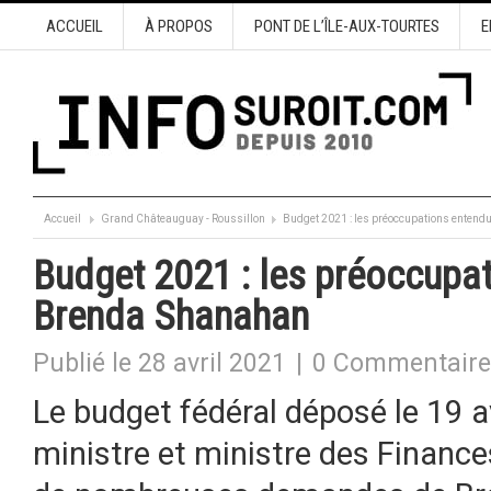
ACCUEIL
À PROPOS
PONT DE L’ÎLE-AUX-TOURTES
E
Accueil
Grand Châteauguay - Roussillon
Budget 2021 : les préoccupations enten
Budget 2021 : les préoccupa
Brenda Shanahan
Publié le 28 avril 2021
|
0 Commentaire
Le budget fédéral déposé le 19 av
ministre et ministre des Finance