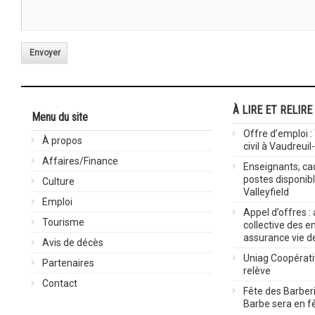
Envoyer
À LIRE ET RELIRE
Menu du site
Offre d’emploi :
À propos
civil à Vaudreuil
Affaires/Finance
Enseignants, cad
postes disponib
Culture
Valleyfield
Emploi
Appel d’offres :
Tourisme
collective des 
assurance vie d
Avis de décès
Uniag Coopérati
Partenaires
relève
Contact
Fête des Barberi
Barbe sera en fê